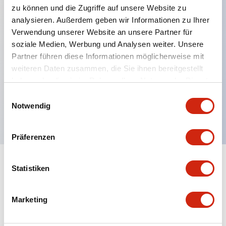
zu können und die Zugriffe auf unsere Website zu
analysieren. Außerdem geben wir Informationen zu Ihrer
Verwendung unserer Website an unsere Partner für
Hauptmerkmale
soziale Medien, Werbung und Analysen weiter. Unsere
Partner führen diese Informationen möglicherweise mit
Mehrfachbefestigung möglich
weiteren Daten zusammen, die Sie ihnen bereitgestellt
Der schlüsselsichere Selektorschalter verwendet
haben oder die sie im Rahmen Ihrer Nutzung der Dienste
eine hochsichere Stiftzuhaltungsstruktur
gesammelt haben.
Einwilligungsauswahl
Notwendig
Schutzart IP65 (IEC60529)
Präferenzen
Statistiken
Dokumente und Dateien
Marketing
Kataloge & Broschüren
Genehmigungen & Standards