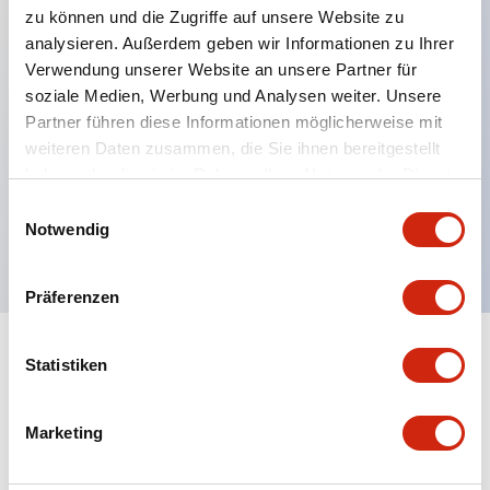
zu können und die Zugriffe auf unsere Website zu
analysieren. Außerdem geben wir Informationen zu Ihrer
Verwendung unserer Website an unsere Partner für
Hauptmerkmale
soziale Medien, Werbung und Analysen weiter. Unsere
Partner führen diese Informationen möglicherweise mit
Mehrfachbefestigung möglich
weiteren Daten zusammen, die Sie ihnen bereitgestellt
Der schlüsselsichere Selektorschalter verwendet
haben oder die sie im Rahmen Ihrer Nutzung der Dienste
eine hochsichere Stiftzuhaltungsstruktur
gesammelt haben.
Einwilligungsauswahl
Notwendig
Schutzart IP65 (IEC60529)
Präferenzen
Statistiken
Dokumente und Dateien
Marketing
Kataloge & Broschüren
Genehmigungen & Standards