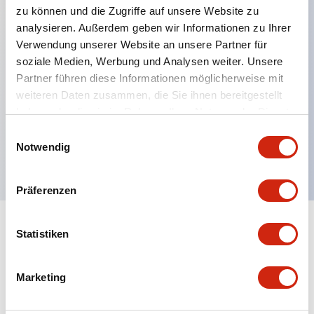
zu können und die Zugriffe auf unsere Website zu
analysieren. Außerdem geben wir Informationen zu Ihrer
Verwendung unserer Website an unsere Partner für
Hauptmerkmale
soziale Medien, Werbung und Analysen weiter. Unsere
Partner führen diese Informationen möglicherweise mit
Mehrfachbefestigung möglich
weiteren Daten zusammen, die Sie ihnen bereitgestellt
Der schlüsselsichere Selektorschalter verwendet
haben oder die sie im Rahmen Ihrer Nutzung der Dienste
eine hochsichere Stiftzuhaltungsstruktur
gesammelt haben.
Einwilligungsauswahl
Notwendig
Schutzart IP65 (IEC60529)
Präferenzen
Statistiken
Dokumente und Dateien
Marketing
Kataloge & Broschüren
Genehmigungen & Standards