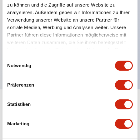
zu können und die Zugriffe auf unsere Website zu
analysieren. Außerdem geben wir Informationen zu Ihrer
Verwendung unserer Website an unsere Partner für
Hauptmerkmale
soziale Medien, Werbung und Analysen weiter. Unsere
Partner führen diese Informationen möglicherweise mit
Mehrfachbefestigung möglich
weiteren Daten zusammen, die Sie ihnen bereitgestellt
Der schlüsselsichere Selektorschalter verwendet
haben oder die sie im Rahmen Ihrer Nutzung der Dienste
eine hochsichere Stiftzuhaltungsstruktur
gesammelt haben.
Einwilligungsauswahl
Notwendig
Schutzart IP65 (IEC60529)
Präferenzen
Statistiken
Dokumente und Dateien
Marketing
Kataloge & Broschüren
Genehmigungen & Standards