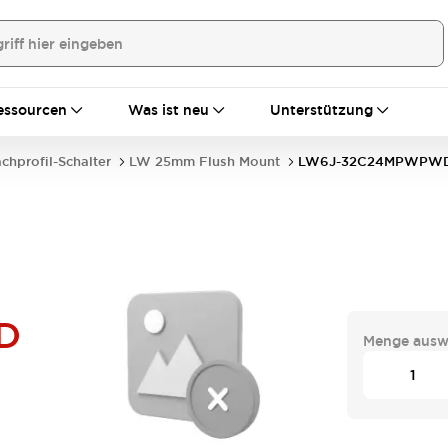
essourcen
Was ist neu
Unterstützung
achprofil-Schalter
LW 25mm Flush Mount
LW6J-32C24MPWPW
D
Menge ausw