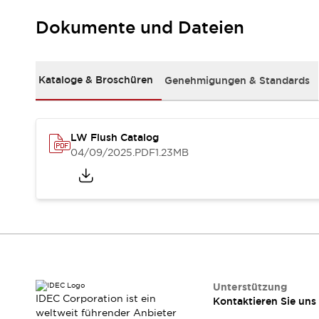
Kompakte Bestückung
Dokumente und Dateien
Rückverfolgbare Systeme
US-konforme Schalttafeln
Entdecken Sie alles
Robotik
Kataloge & Broschüren
Genehmigungen & Standards
Roboter-Sicherheitsschalter
Sicherheitssensoren für Roboter
Entdecken Sie alles
Werkzeugmaschinen
LW Flush Catalog
Intelligente Sicherheitsschalter
04/09/2025
.PDF
1.23MB
Intelligente Schaltnetzteile
Kompakte Ausrüstung
3-Positions-Zustimmungsschalter
Konstruktion intelligenter Werkzeugmaschinen
Entdecken Sie alles
Entdecken Sie alles
Lösungen
AGVs/AMRs
Ergonomie und Sicherheit
Unterstützung
IDEC Corporation ist ein
Kontaktieren Sie uns
IIoT
Lösungen ohne Frontplatten
weltweit führender Anbieter