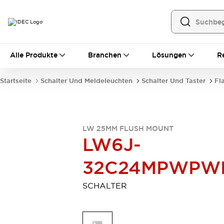
Alle Produkte
Alle Produkte
Branchen
Lösungen
R
Automatisierung
Bedienerschnittstellen
Startseite
Schalter Und Meldeleuchten
Schalter Und Taster
Fl
Industrie-Ethernet-Geräte
Speicherprogrammierbare Steuerung (SPS)
Entdecken Sie alles
Sensoren
LW 25MM FLUSH MOUNT
Automatische Identifizierung
LW6J-
Sensoren/Erfassung
Entdecken Sie alles
Industriekomponenten
32C24MPWPW
LED-Meldeleuchten
Leitungsschutzgeräte
Relais und Zeitrelais
Stromversorgungen
SCHALTER
Verbindungsgeräte
Entdecken Sie alles
Mobilitätslösungen
Motorunterstützung