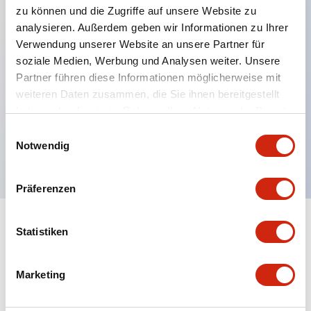
zu können und die Zugriffe auf unsere Website zu
analysieren. Außerdem geben wir Informationen zu Ihrer
Verwendung unserer Website an unsere Partner für
Hauptmerkmale
soziale Medien, Werbung und Analysen weiter. Unsere
Partner führen diese Informationen möglicherweise mit
Mehrfachbefestigung möglich
weiteren Daten zusammen, die Sie ihnen bereitgestellt
Der schlüsselsichere Selektorschalter verwendet
haben oder die sie im Rahmen Ihrer Nutzung der Dienste
eine hochsichere Stiftzuhaltungsstruktur
gesammelt haben.
Einwilligungsauswahl
Notwendig
Schutzart IP65 (IEC60529)
Präferenzen
Statistiken
Dokumente und Dateien
Marketing
Kataloge & Broschüren
Genehmigungen & Standards