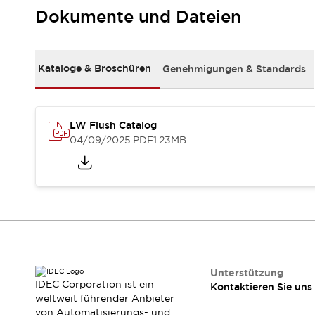
RFID-Authentifizierung
Dokumente und Dateien
Sicherheitslösungen
IDEC-Sicherheitskonzept
Kollaborative Sicherheit (Sicherheit 2.0)
Kataloge & Broschüren
Genehmigungen & Standards
Sicherheitsrelevante Gesetze und Normen
Sicherheitsausrüstung-Kurs
Entdecken Sie alles
Entdecken Sie alles
LW Flush Catalog
Ressourcen
04/09/2025
.PDF
1.23MB
CAD Files
Standardgeprüfte Produkte
Literatur
Webinar
Presse
Videothek
Software-Updates
Konformitätsdokumente
Schwachstellenberichte
Auswahlwerkzeuge
Unterstützung
IDEC Corporation ist ein
Kontaktieren Sie uns
Was ist neu
weltweit führender Anbieter
Blog
von Automatisierungs- und