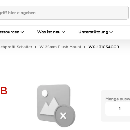
essourcen
Was ist neu
Unterstützung
achprofil-Schalter
LW 25mm Flush Mount
LW6J-31C34GGB
GB
Menge ausw