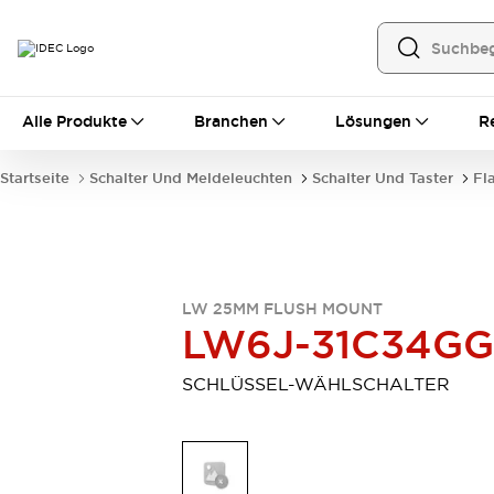
Alle Produkte
Alle Produkte
Branchen
Lösungen
R
Automatisierung
Bedienerschnittstellen
Startseite
Schalter Und Meldeleuchten
Schalter Und Taster
Fl
Industrie-Ethernet-Geräte
Speicherprogrammierbare Steuerung (SPS)
Entdecken Sie alles
Sensoren
Automatische Identifizierung
LW 25MM FLUSH MOUNT
Sensoren/Erfassung
Entdecken Sie alles
LW6J-31C34G
Industriekomponenten
LED-Meldeleuchten
Leitungsschutzgeräte
SCHLÜSSEL-WÄHLSCHALTER
Relais und Zeitrelais
Stromversorgungen
Verbindungsgeräte
Entdecken Sie alles
Mobilitätslösungen
Motorunterstützung