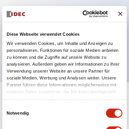
Hauptmerkmale
Diese Webseite verwendet Cookies
Mehrfachbefestigung möglich
Der schlüsselsichere Selektorschalter verwendet
Wir verwenden Cookies, um Inhalte und Anzeigen zu
personalisieren, Funktionen für soziale Medien anbieten
eine hochsichere Stiftzuhaltungsstruktur
zu können und die Zugriffe auf unsere Website zu
Schutzart IP65 (IEC60529)
analysieren. Außerdem geben wir Informationen zu Ihrer
Verwendung unserer Website an unsere Partner für
soziale Medien, Werbung und Analysen weiter. Unsere
Partner führen diese Informationen möglicherweise mit
weiteren Daten zusammen, die Sie ihnen bereitgestellt
+
Spezifikationen
Alle erweitern
haben oder die sie im Rahmen Ihrer Nutzung der Dienste
gesammelt haben.
Einwilligungsauswahl
Aesthetic Specifications
Notwendig
Environmental Specifications