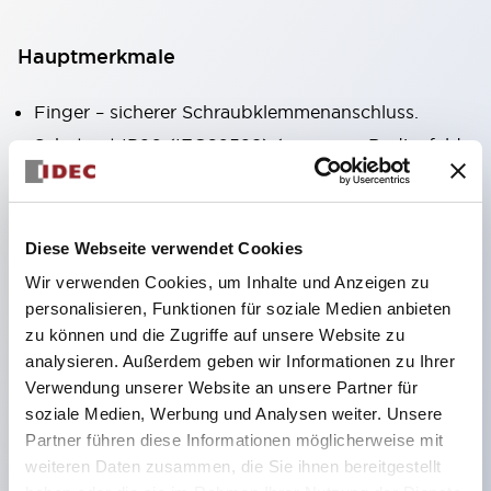
Hauptmerkmale
Finger – sicherer Schraubklemmenanschluss.
Schutzart IP20 (IEC60529) (vorne am Bedienfeld
IP65).
Modulare Kontaktblöcke erleichtern Installation
und Demontage.
Diese Webseite verwendet Cookies
Schwarzer Rahmen, silberner Rahmen.
Wir verwenden Cookies, um Inhalte und Anzeigen zu
Verfügt außerdem über Schlüsselauswahlschalter,
personalisieren, Funktionen für soziale Medien anbieten
zu können und die Zugriffe auf unsere Website zu
integrierte Anzeigeleuchte, vielfältige Modelle!
analysieren. Außerdem geben wir Informationen zu Ihrer
Verfügt über Not-Aus-Schalter nach
Verwendung unserer Website an unsere Partner für
internationalen Standards. Erhältlich in
soziale Medien, Werbung und Analysen weiter. Unsere
beleuchteter und unbeleuchteter Ausführung.
Partner führen diese Informationen möglicherweise mit
weiteren Daten zusammen, die Sie ihnen bereitgestellt
Rückstellmechanismus als Zug- oder Drehtyp.