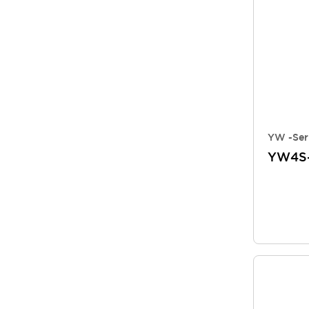
YW -Ser
YW4S-