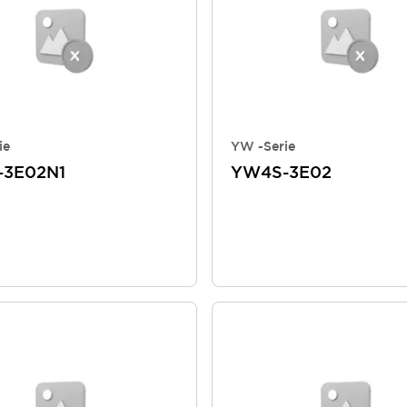
ie
YW -Serie
3E02N1
YW4S-3E02