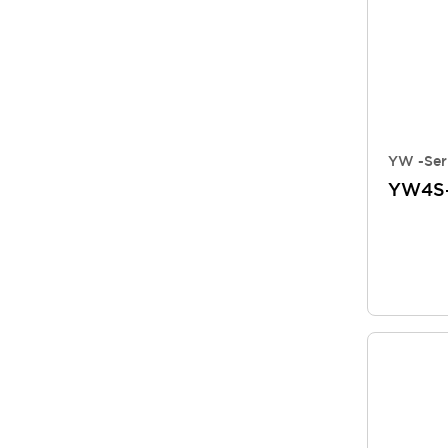
YW -Ser
YW4S-