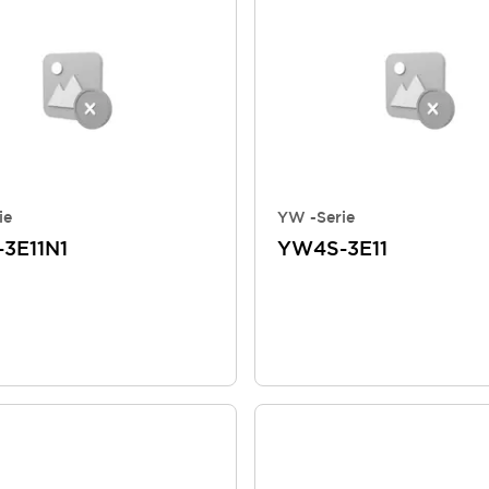
ie
YW -Serie
3E11N1
YW4S-3E11