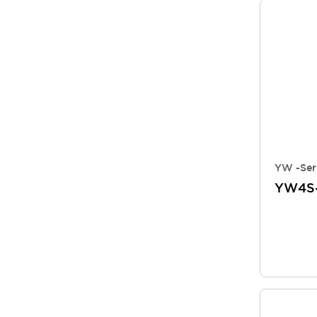
YW -Ser
YW4S-