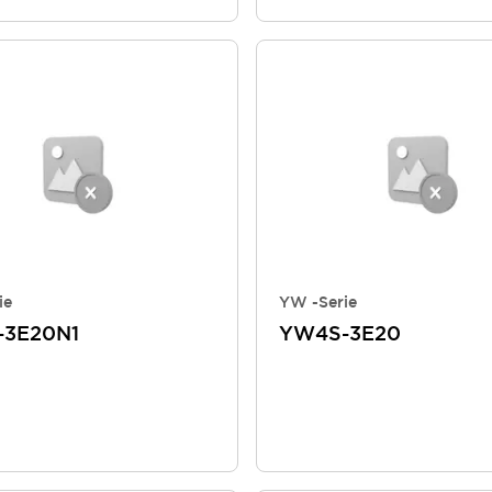
ie
YW -Serie
3E20N1
YW4S-3E20