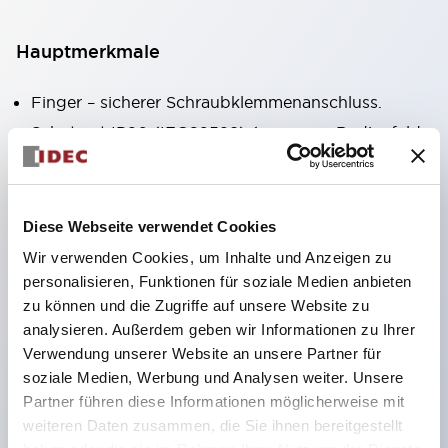
Hauptmerkmale
Finger – sicherer Schraubklemmenanschluss.
Schutzart IP20 (IEC60529) (vorne am Bedienfeld
IP65).
Modulare Kontaktblöcke erleichtern Installation
und Demontage.
Diese Webseite verwendet Cookies
Schwarzer Rahmen, silberner Rahmen.
Wir verwenden Cookies, um Inhalte und Anzeigen zu
Verfügt außerdem über Schlüsselauswahlschalter,
personalisieren, Funktionen für soziale Medien anbieten
zu können und die Zugriffe auf unsere Website zu
integrierte Anzeigeleuchte, vielfältige Modelle!
analysieren. Außerdem geben wir Informationen zu Ihrer
Verfügt über Not-Aus-Schalter nach
Verwendung unserer Website an unsere Partner für
internationalen Standards. Erhältlich in
soziale Medien, Werbung und Analysen weiter. Unsere
beleuchteter und unbeleuchteter Ausführung.
Partner führen diese Informationen möglicherweise mit
weiteren Daten zusammen, die Sie ihnen bereitgestellt
Rückstellmechanismus als Zug- oder Drehtyp.