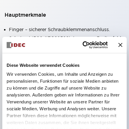
Hauptmerkmale
Finger – sicherer Schraubklemmenanschluss.
Schutzart IP20 (IEC60529) (vorne am Bedienfeld
IP65).
Modulare Kontaktblöcke erleichtern Installation
und Demontage.
Diese Webseite verwendet Cookies
Schwarzer Rahmen, silberner Rahmen.
Wir verwenden Cookies, um Inhalte und Anzeigen zu
Verfügt außerdem über Schlüsselauswahlschalter,
personalisieren, Funktionen für soziale Medien anbieten
zu können und die Zugriffe auf unsere Website zu
integrierte Anzeigeleuchte, vielfältige Modelle!
analysieren. Außerdem geben wir Informationen zu Ihrer
Verfügt über Not-Aus-Schalter nach
Verwendung unserer Website an unsere Partner für
internationalen Standards. Erhältlich in
soziale Medien, Werbung und Analysen weiter. Unsere
beleuchteter und unbeleuchteter Ausführung.
Partner führen diese Informationen möglicherweise mit
weiteren Daten zusammen, die Sie ihnen bereitgestellt
Rückstellmechanismus als Zug- oder Drehtyp.