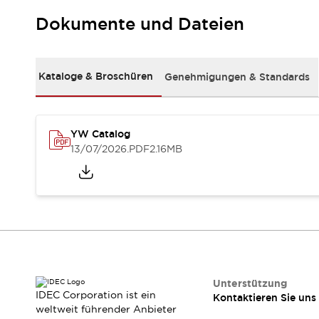
RFID-Authentifizierung
Sicherheitslösungen
Dokumente und Dateien
IDEC-Sicherheitskonzept
Kollaborative Sicherheit (Sicherheit 2.0)
Sicherheitsrelevante Gesetze und Normen
Kataloge & Broschüren
Genehmigungen & Standards
Sicherheitsausrüstung-Kurs
Entdecken Sie alles
Entdecken Sie alles
YW Catalog
Ressourcen
13/07/2026
.PDF
2.16MB
CAD Files
Standardgeprüfte Produkte
Literatur
Webinar
Presse
Videothek
Software-Updates
Konformitätsdokumente
Schwachstellenberichte
Auswahlwerkzeuge
Unterstützung
Was ist neu
IDEC Corporation ist ein
Kontaktieren Sie uns
Blog
weltweit führender Anbieter