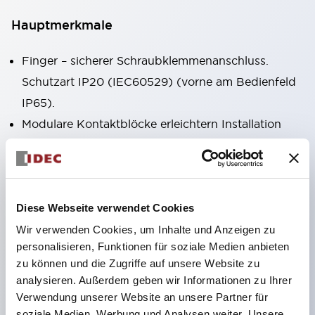
Hauptmerkmale
Finger – sicherer Schraubklemmenanschluss.
Schutzart IP20 (IEC60529) (vorne am Bedienfeld
IP65).
Modulare Kontaktblöcke erleichtern Installation
und Demontage.
Schwarzer Rahmen, silberner Rahmen.
Verfügt außerdem über Schlüsselauswahlschalter,
integrierte Anzeigeleuchte, vielfältige Modelle!
Diese Webseite verwendet Cookies
Verfügt über Not-Aus-Schalter nach
Wir verwenden Cookies, um Inhalte und Anzeigen zu
personalisieren, Funktionen für soziale Medien anbieten
internationalen Standards. Erhältlich in
zu können und die Zugriffe auf unsere Website zu
beleuchteter und unbeleuchteter Ausführung.
analysieren. Außerdem geben wir Informationen zu Ihrer
Rückstellmechanismus als Zug- oder Drehtyp.
Verwendung unserer Website an unsere Partner für
Verfügt über Direktöffnungsfunktion (IEC60947-
soziale Medien, Werbung und Analysen weiter. Unsere