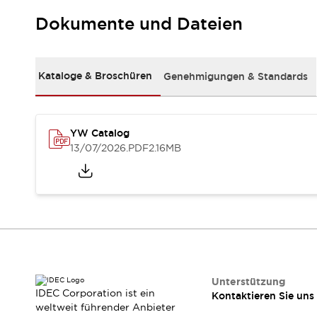
RFID-Authentifizierung
Sicherheitslösungen
Dokumente und Dateien
IDEC-Sicherheitskonzept
Kollaborative Sicherheit (Sicherheit 2.0)
Sicherheitsrelevante Gesetze und Normen
Kataloge & Broschüren
Genehmigungen & Standards
Sicherheitsausrüstung-Kurs
Entdecken Sie alles
Entdecken Sie alles
YW Catalog
Ressourcen
13/07/2026
.PDF
2.16MB
CAD Files
Standardgeprüfte Produkte
Literatur
Webinar
Presse
Videothek
Software-Updates
Konformitätsdokumente
Schwachstellenberichte
Auswahlwerkzeuge
Unterstützung
Was ist neu
IDEC Corporation ist ein
Kontaktieren Sie uns
Blog
weltweit führender Anbieter