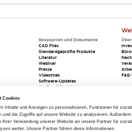
Web
Ressourcen und Dokumente
Über
CAD Files
Inves
Standardgeprüfte Produkte
Büro
Literatur
Nach
Webinar
Vera
Presse
Arbe
Videothek
F&E-
Software-Updates
Konformitätsdokumente
Schwachstellenberichte
t Cookies
Sicherheitslösung
 Inhalte und Anzeigen zu personalisieren, Funktionen für sozia
 und die Zugriffe auf unsere Website zu analysieren. Außerdem
u Ihrer Verwendung unserer Website an unsere Partner für sozia
sen weiter. Unsere Partner führen diese Informationen