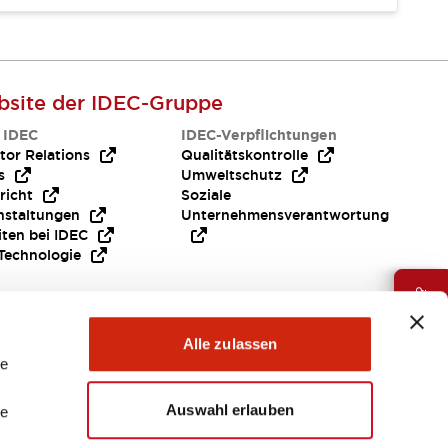
site der IDEC-Gruppe
 IDEC
IDEC-Verpflichtungen
tor Relations
Qualitätskontrolle
s
Umweltschutz
richt
Soziale
nstaltungen
Unternehmensverantwortung
iten bei IDEC
Technologie
Brauche Hilfe ?
Alle zulassen
le
Auswahl erlauben
le