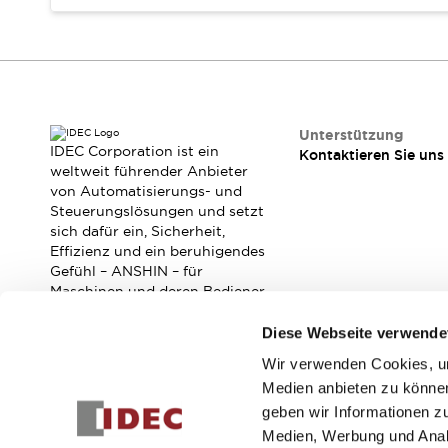
RFID-Authentifizierung
Sicherheitslösungen
IDEC-Sicherheitskonzept
Kollaborative Sicherheit (Sicherheit 2.0)
Sicherheitsrelevante Gesetze und Normen
Sicherheitsausrüstung-Kurs
Unterstützung
Entdecken Sie alles
IDEC Corporation ist ein
Kontaktieren Sie uns
Entdecken Sie alles
weltweit führender Anbieter
von Automatisierungs- und
Ressourcen
Steuerungslösungen und setzt
CAD Files
sich dafür ein, Sicherheit,
Standardgeprüfte Produkte
Effizienz und ein beruhigendes
Literatur
Webinar
Presse
Gefühl – ANSHIN – für
Videothek
Maschinen und deren Bediener
zu verbessern.
Software-Updates
Diese Webseite verwende
Konformitätsdokumente
Schwachstellenberichte
Wir verwenden Cookies, um
Abonnieren Sie unseren Newsletter!
Auswahlwerkzeuge
Medien anbieten zu können
Was ist neu
geben wir Informationen z
Registrieren
Blog
Medien, Werbung und Analy