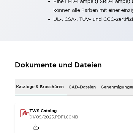
Eine LED-Lampe (LSRD-Lampe) übe
Kompakte Bestückung
können alle Farben mit einer ein
Rückverfolgbare Systeme
UL-, CSA-, TÜV- und CCC-zertifiz
US-konforme Schalttafeln
Entdecken Sie alles
Robotik
Roboter-Sicherheitsschalter
Sicherheitssensoren für Roboter
Entdecken Sie alles
Werkzeugmaschinen
Intelligente Sicherheitsschalter
Dokumente und Dateien
Intelligente Schaltnetzteile
Kompakte Ausrüstung
3-Positions-Zustimmungsschalter
Kataloge & Broschüren
CAD-Dateien
Genehmigungen
Konstruktion intelligenter Werkzeugmaschinen
Entdecken Sie alles
Entdecken Sie alles
TWS Catalog
Lösungen
01/09/2025
.PDF
1.60MB
AGVs/AMRs
Ergonomie und Sicherheit
IIoT
Lösungen ohne Frontplatten