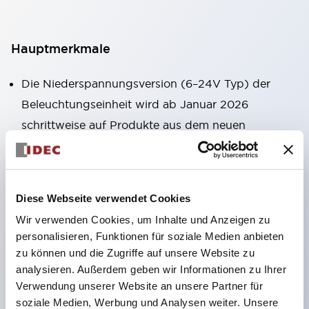
Hauptmerkmale
Die Niederspannungsversion (6–24V Typ) der
Beleuchtungseinheit wird ab Januar 2026
schrittweise auf Produkte aus dem neuen
Katalogmodell umgestellt.
LED-Lampen für Hochspannungstypen sind jetzt
einsetzbar, und die Nennbetriebsspannung des
Diese Webseite verwendet Cookies
Direkttyps wurde auf maximal 240 V erweitert.
Wir verwenden Cookies, um Inhalte und Anzeigen zu
Kein Abdeckkappen für Klemmen erforderlich.
personalisieren, Funktionen für soziale Medien anbieten
(Ausgenommen Direkttyp der Pilotleuchte)
zu können und die Zugriffe auf unsere Website zu
Der Verdrahtungsaufwand für Rundkabelschuhe
analysieren. Außerdem geben wir Informationen zu Ihrer
Verwendung unserer Website an unsere Partner für
wurde erheblich reduziert.
soziale Medien, Werbung und Analysen weiter. Unsere