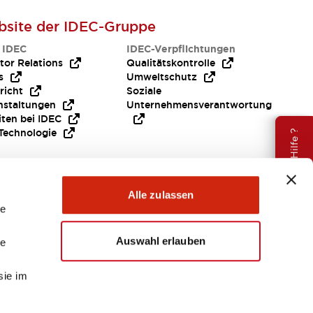
site der IDEC-Gruppe
 IDEC
IDEC-Verpflichtungen
tor Relations
Qualitätskontrolle
s
Umweltschutz
richt
Soziale
nstaltungen
Unternehmensverantwortung
iten bei IDEC
Technologie
Brauche Hilfe ?
Alle zulassen
le
Auswahl erlauben
le
sie im