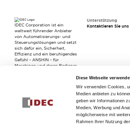
Veranstaltungen / Seminare
Unterstützung
Kontaktieren Sie uns
Unterstützung
So finden Sie uns
IDEC Corporation ist ein
Kontaktieren Sie uns
Online Händler
weltweit führender Anbieter
von Automatisierungs- und
Steuerungslösungen und setzt
sich dafür ein, Sicherheit,
Effizienz und ein beruhigendes
Gefühl – ANSHIN – für
Maschinen und deren Bediener
zu verbessern.
Diese Webseite verwende
Wir verwenden Cookies, um
Abonnieren Sie unseren Newsletter!
Medien anbieten zu können
geben wir Informationen z
Registrieren
Medien, Werbung und Analy
möglicherweise mit weiter
Rahmen Ihrer Nutzung der