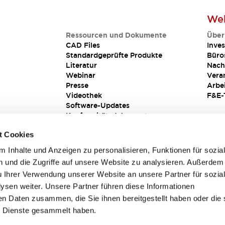
Web
Ressourcen und Dokumente
Über
CAD Files
Inves
Standardgeprüfte Produkte
Büro
Literatur
Nach
Webinar
Vera
Presse
Arbe
Videothek
F&E-
Software-Updates
Konformitätsdokumente
Schwachstellenberichte
t Cookies
Sicherheitslösung
 Inhalte und Anzeigen zu personalisieren, Funktionen für sozia
 und die Zugriffe auf unsere Website zu analysieren. Außerdem
u Ihrer Verwendung unserer Website an unsere Partner für sozia
sen weiter. Unsere Partner führen diese Informationen
en Daten zusammen, die Sie ihnen bereitgestellt haben oder die 
 Dienste gesammelt haben.