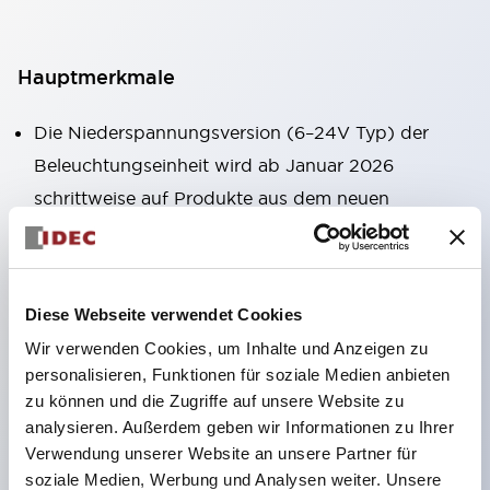
Hauptmerkmale
Die Niederspannungsversion (6–24V Typ) der
Beleuchtungseinheit wird ab Januar 2026
schrittweise auf Produkte aus dem neuen
Katalogmodell umgestellt.
LED-Lampen für Hochspannungstypen sind jetzt
einsetzbar, und die Nennbetriebsspannung des
Diese Webseite verwendet Cookies
Direkttyps wurde auf maximal 240 V erweitert.
Wir verwenden Cookies, um Inhalte und Anzeigen zu
Kein Abdeckkappen für Klemmen erforderlich.
personalisieren, Funktionen für soziale Medien anbieten
(Ausgenommen Direkttyp der Pilotleuchte)
zu können und die Zugriffe auf unsere Website zu
Der Verdrahtungsaufwand für Rundkabelschuhe
analysieren. Außerdem geben wir Informationen zu Ihrer
Verwendung unserer Website an unsere Partner für
wurde erheblich reduziert.
soziale Medien, Werbung und Analysen weiter. Unsere