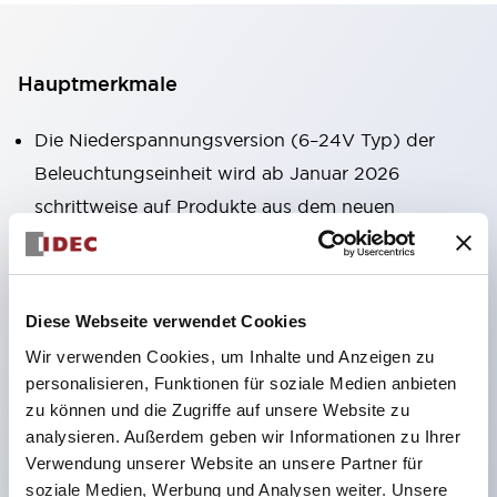
Hauptmerkmale
Die Niederspannungsversion (6–24V Typ) der
Beleuchtungseinheit wird ab Januar 2026
schrittweise auf Produkte aus dem neuen
Katalogmodell umgestellt.
LED-Lampen für Hochspannungstypen sind jetzt
einsetzbar, und die Nennbetriebsspannung des
Diese Webseite verwendet Cookies
Direkttyps wurde auf maximal 240 V erweitert.
Wir verwenden Cookies, um Inhalte und Anzeigen zu
Kein Abdeckkappen für Klemmen erforderlich.
personalisieren, Funktionen für soziale Medien anbieten
(Ausgenommen Direkttyp der Pilotleuchte)
zu können und die Zugriffe auf unsere Website zu
analysieren. Außerdem geben wir Informationen zu Ihrer
Der Verdrahtungsaufwand für Rundkabelschuhe
Verwendung unserer Website an unsere Partner für
wurde erheblich reduziert.
soziale Medien, Werbung und Analysen weiter. Unsere