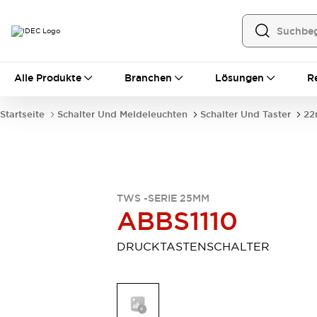
Alle Produkte
Alle Produkte
Branchen
Lösungen
R
Automatisierung
Bedienerschnittstellen
Startseite
Schalter Und Meldeleuchten
Schalter Und Taster
22
Industrie-Ethernet-Geräte
Speicherprogrammierbare Steuerung (SPS)
Entdecken Sie alles
Sensoren
Automatische Identifizierung
TWS -SERIE 25MM
Sensoren/Erfassung
Entdecken Sie alles
ABBS1110
Industriekomponenten
LED-Meldeleuchten
Leitungsschutzgeräte
DRUCKTASTENSCHALTER
Relais und Zeitrelais
Stromversorgungen
Verbindungsgeräte
Entdecken Sie alles
Mobilitätslösungen
Motorunterstützung