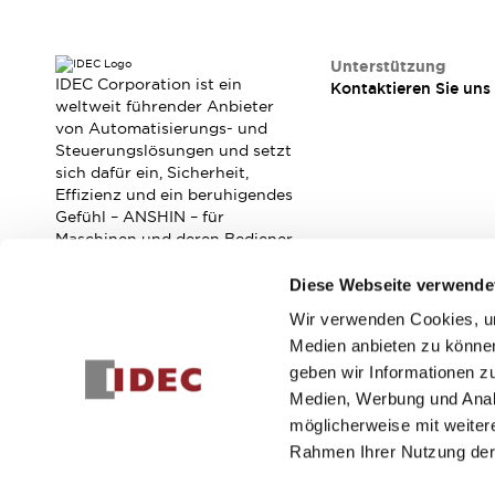
Veranstaltungen / Seminare
Unterstützung
Kontaktieren Sie uns
Unterstützung
IDEC Corporation ist ein
Kontaktieren Sie uns
So finden Sie uns
weltweit führender Anbieter
Online Händler
von Automatisierungs- und
Steuerungslösungen und setzt
sich dafür ein, Sicherheit,
Effizienz und ein beruhigendes
Gefühl – ANSHIN – für
Maschinen und deren Bediener
zu verbessern.
Diese Webseite verwende
Wir verwenden Cookies, um
Abonnieren Sie unseren Newsletter!
Medien anbieten zu können
geben wir Informationen z
Registrieren
Medien, Werbung und Analy
möglicherweise mit weiter
Rahmen Ihrer Nutzung der