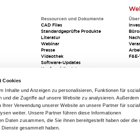
Web
Ressourcen und Dokumente
Über
CAD Files
Inves
Standardgeprüfte Produkte
Büro
Literatur
Nach
Webinar
Vera
Presse
Arbe
Videothek
F&E-
Software-Updates
Konformitätsdokumente
Schwachstellenberichte
t Cookies
Sicherheitslösung
 Inhalte und Anzeigen zu personalisieren, Funktionen für sozia
 und die Zugriffe auf unsere Website zu analysieren. Außerdem
u Ihrer Verwendung unserer Website an unsere Partner für sozia
sen weiter. Unsere Partner führen diese Informationen
en Daten zusammen, die Sie ihnen bereitgestellt haben oder die 
 Dienste gesammelt haben.