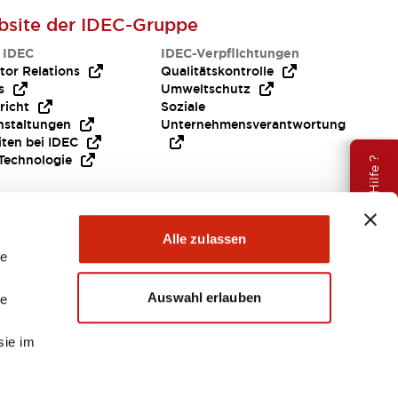
site der IDEC-Gruppe
 IDEC
IDEC-Verpflichtungen
tor Relations
Qualitätskontrolle
s
Umweltschutz
richt
Soziale
nstaltungen
Unternehmensverantwortung
iten bei IDEC
Technologie
Brauche Hilfe ?
Alle zulassen
le
Auswahl erlauben
le
sie im