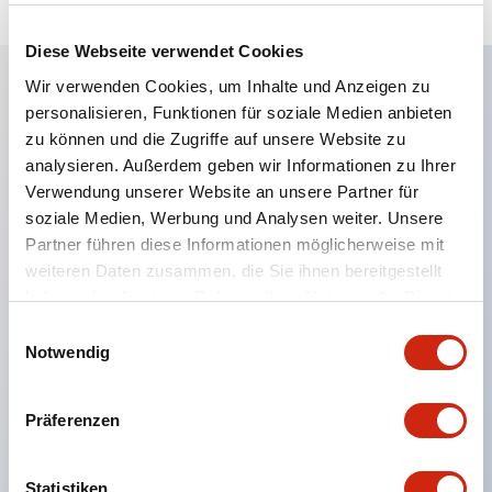
Diese Webseite verwendet Cookies
Wir verwenden Cookies, um Inhalte und Anzeigen zu
personalisieren, Funktionen für soziale Medien anbieten
Hauptmerkmale
zu können und die Zugriffe auf unsere Website zu
analysieren. Außerdem geben wir Informationen zu Ihrer
Eine dichte Montage in Gruppen ist möglich, und
Verwendung unserer Website an unsere Partner für
das An- und Abstecken der Kontakt-Einheit ist
soziale Medien, Werbung und Analysen weiter. Unsere
auch bei der dichten Montage in Gruppen einfach
Partner führen diese Informationen möglicherweise mit
weiteren Daten zusammen, die Sie ihnen bereitgestellt
durchführbar.
haben oder die sie im Rahmen Ihrer Nutzung der Dienste
Getrennte Bauweise mit Bajonettmechanismus für
gesammelt haben.
Einwilligungsauswahl
das An- und Abnehmen des Verriegelungshebels.
Notwendig
Schutzart ist Spritzwassergeschützt, IP65 (IEC
60529). (Der Summer ist geschlossen ausgeführt)
Präferenzen
UL- und CSA-zertifiziert sowie EN-Normen-
konform. (Ausgenommen der Summer)
Statistiken