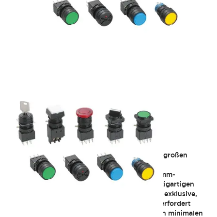
LW 22m leichter
Die LW-Serie kombiniert die typischen 22mm großen
industriellen Drucktasten mit Low-Level-
Umschaltkontakten, die normalerweise in 16-mm-
Miniaturschaltern zu finden sind, zu einer einzigartigen
Lösung für Ihre Steuerungsanwendungen.Der exklusive,
leicht zu bedienende Mechanismus von IDEC erfordert
durch seine ergonomisch Gestaltung nur einen minimalen