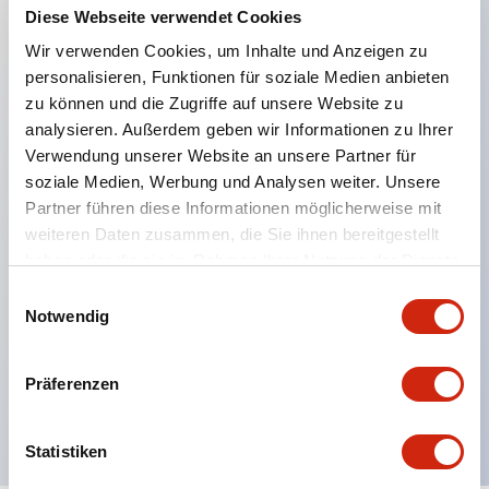
Diese Webseite verwendet Cookies
Hauptmerkmale
Wir verwenden Cookies, um Inhalte und Anzeigen zu
personalisieren, Funktionen für soziale Medien anbieten
zu können und die Zugriffe auf unsere Website zu
Eine dichte Montage in Gruppen ist möglich, und
analysieren. Außerdem geben wir Informationen zu Ihrer
das An- und Abstecken der Kontakt-Einheit ist
Verwendung unserer Website an unsere Partner für
auch bei der dichten Montage in Gruppen einfach
soziale Medien, Werbung und Analysen weiter. Unsere
durchführbar.
Partner führen diese Informationen möglicherweise mit
weiteren Daten zusammen, die Sie ihnen bereitgestellt
Getrennte Bauweise mit Bajonettmechanismus für
haben oder die sie im Rahmen Ihrer Nutzung der Dienste
das An- und Abnehmen des Verriegelungshebels.
gesammelt haben.
Einwilligungsauswahl
Schutzart ist Spritzwassergeschützt, IP65 (IEC
Notwendig
60529). (Der Summer ist geschlossen ausgeführt)
UL- und CSA-zertifiziert sowie EN-Normen-
Präferenzen
konform. (Ausgenommen der Summer)
Statistiken