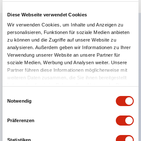
Diese Webseite verwendet Cookies
Wir verwenden Cookies, um Inhalte und Anzeigen zu
personalisieren, Funktionen für soziale Medien anbieten
Hauptmerkmale
zu können und die Zugriffe auf unsere Website zu
analysieren. Außerdem geben wir Informationen zu Ihrer
Eine dichte Montage in Gruppen ist möglich, und
Verwendung unserer Website an unsere Partner für
das An- und Abstecken der Kontakt-Einheit ist
soziale Medien, Werbung und Analysen weiter. Unsere
auch bei der dichten Montage in Gruppen einfach
Partner führen diese Informationen möglicherweise mit
weiteren Daten zusammen, die Sie ihnen bereitgestellt
durchführbar.
haben oder die sie im Rahmen Ihrer Nutzung der Dienste
Getrennte Bauweise mit Bajonettmechanismus für
gesammelt haben.
Einwilligungsauswahl
das An- und Abnehmen des Verriegelungshebels.
Notwendig
Schutzart ist Spritzwassergeschützt, IP65 (IEC
60529). (Der Summer ist geschlossen ausgeführt)
Präferenzen
UL- und CSA-zertifiziert sowie EN-Normen-
konform. (Ausgenommen der Summer)
Statistiken