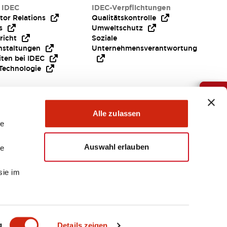
 IDEC
IDEC-Verpflichtungen
tor Relations
Qualitätskontrolle
s
Umweltschutz
richt
Soziale
nstaltungen
Unternehmensverantwortung
iten bei IDEC
Technologie
Brauche Hilfe ?
Alle zulassen
le
Auswahl erlauben
le
sie im
EMEA
g
Details zeigen