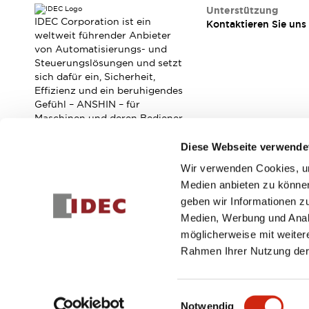
RFID-Authentifizierung
Unterstützung
Sicherheitslösungen
IDEC Corporation ist ein
Kontaktieren Sie uns
IDEC-Sicherheitskonzept
weltweit führender Anbieter
von Automatisierungs- und
Kollaborative Sicherheit (Sicherheit 2.0)
Steuerungslösungen und setzt
Sicherheitsrelevante Gesetze und Normen
sich dafür ein, Sicherheit,
Sicherheitsausrüstung-Kurs
Effizienz und ein beruhigendes
Entdecken Sie alles
Gefühl – ANSHIN – für
Entdecken Sie alles
Maschinen und deren Bediener
zu verbessern.
Ressourcen
Diese Webseite verwende
CAD Files
Standardgeprüfte Produkte
Wir verwenden Cookies, um
Abonnieren Sie unseren Newsletter!
Literatur
Webinar
Presse
Medien anbieten zu können
Videothek
geben wir Informationen z
Registrieren
Software-Updates
Medien, Werbung und Analy
Konformitätsdokumente
möglicherweise mit weiter
Schwachstellenberichte
Rahmen Ihrer Nutzung der
Auswahlwerkzeuge
© 2026 IDEC Corporation
Datenschutzrichtlinie
Geschäft
Was ist neu
Einwilligungsauswahl
Blog
Notwendig