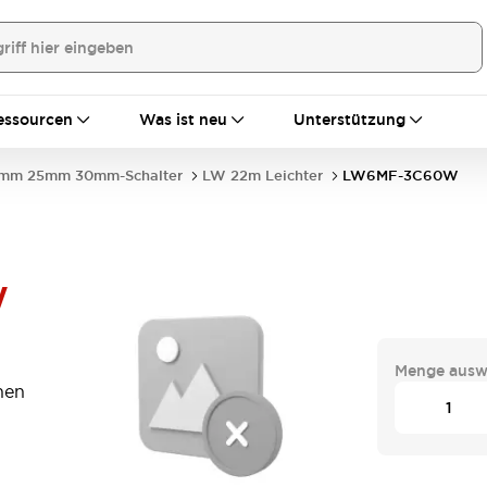
essourcen
Was ist neu
Unterstützung
mm 25mm 30mm-Schalter
LW 22m Leichter
LW6MF-3C60W
W
Menge ausw
nen