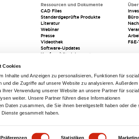
Ressourcen und Dokumente
Über
CAD Files
Inves
Standardgeprüfte Produkte
Büro
Literatur
Nach
Webinar
Vera
Presse
Arbe
Videothek
F&E-
Software-Updates
Konformitätsdokumente
Schwachstellenberichte
t Cookies
Sicherheitslösung
 Inhalte und Anzeigen zu personalisieren, Funktionen für sozia
 und die Zugriffe auf unsere Website zu analysieren. Außerdem
u Ihrer Verwendung unserer Website an unsere Partner für sozia
sen weiter. Unsere Partner führen diese Informationen
en Daten zusammen, die Sie ihnen bereitgestellt haben oder die 
 Dienste gesammelt haben.
sbedingungen
Präferenzen
Statistiken
Marketin