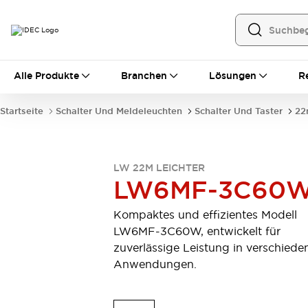
Alle Produkte
Alle Produkte
Branchen
Lösungen
R
Automatisierung
Bedienerschnittstellen
Startseite
Schalter Und Meldeleuchten
Schalter Und Taster
22
Industrie-Ethernet-Geräte
Speicherprogrammierbare Steuerung (SPS)
Entdecken Sie alles
Sensoren
LW 22M LEICHTER
LW6MF-3C60
Automatische Identifizierung
Sensoren/Erfassung
Entdecken Sie alles
Kompaktes und effizientes Modell
Industriekomponenten
LW6MF-3C60W, entwickelt für
LED-Meldeleuchten
Leitungsschutzgeräte
zuverlässige Leistung in verschiede
Relais und Zeitrelais
Stromversorgungen
Anwendungen.
Verbindungsgeräte
Entdecken Sie alles
Mobilitätslösungen
Motorunterstützung