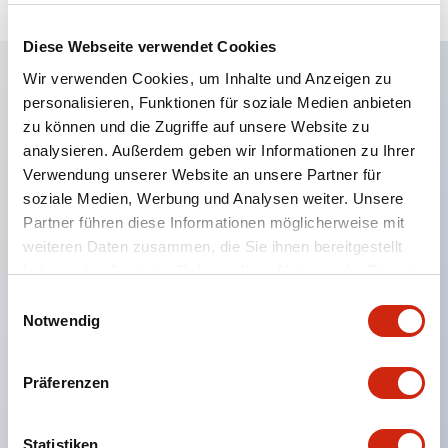
Diese Webseite verwendet Cookies
Wir verwenden Cookies, um Inhalte und Anzeigen zu
personalisieren, Funktionen für soziale Medien anbieten
Hauptmerkmale
zu können und die Zugriffe auf unsere Website zu
analysieren. Außerdem geben wir Informationen zu Ihrer
Eine dichte Montage in Gruppen ist möglich, und
Verwendung unserer Website an unsere Partner für
das An- und Abstecken der Kontakt-Einheit ist
soziale Medien, Werbung und Analysen weiter. Unsere
auch bei der dichten Montage in Gruppen einfach
Partner führen diese Informationen möglicherweise mit
weiteren Daten zusammen, die Sie ihnen bereitgestellt
durchführbar.
haben oder die sie im Rahmen Ihrer Nutzung der Dienste
Getrennte Bauweise mit Bajonettmechanismus für
gesammelt haben.
Einwilligungsauswahl
das An- und Abnehmen des Verriegelungshebels.
Notwendig
Schutzart ist Spritzwassergeschützt, IP65 (IEC
60529). (Der Summer ist geschlossen ausgeführt)
Präferenzen
UL- und CSA-zertifiziert sowie EN-Normen-
konform. (Ausgenommen der Summer)
Statistiken