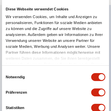
Diese Webseite verwendet Cookies
Wir verwenden Cookies, um Inhalte und Anzeigen zu
Hauptmerkmale
personalisieren, Funktionen für soziale Medien anbieten
zu können und die Zugriffe auf unsere Website zu
analysieren. Außerdem geben wir Informationen zu Ihrer
Eine dichte Montage in Gruppen ist möglich, und
Verwendung unserer Website an unsere Partner für
das An- und Abstecken der Kontakt-Einheit ist
soziale Medien, Werbung und Analysen weiter. Unsere
auch bei der dichten Montage in Gruppen einfach
Partner führen diese Informationen möglicherweise mit
durchführbar.
weiteren Daten zusammen, die Sie ihnen bereitgestellt
haben oder die sie im Rahmen Ihrer Nutzung der Dienste
Getrennte Bauweise mit Bajonettmechanismus für
gesammelt haben.
Einwilligungsauswahl
das An- und Abnehmen des Verriegelungshebels.
Notwendig
Schutzart ist Spritzwassergeschützt, IP65 (IEC
60529). (Der Summer ist geschlossen ausgeführt)
Präferenzen
UL- und CSA-zertifiziert sowie EN-Normen-
konform. (Ausgenommen der Summer)
Statistiken