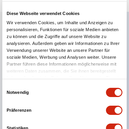
Diese Webseite verwendet Cookies
Wir verwenden Cookies, um Inhalte und Anzeigen zu
personalisieren, Funktionen für soziale Medien anbieten
Hauptmerkmale
zu können und die Zugriffe auf unsere Website zu
analysieren. Außerdem geben wir Informationen zu Ihrer
Eine dichte Montage in Gruppen ist möglich, und
Verwendung unserer Website an unsere Partner für
das An- und Abstecken der Kontakt-Einheit ist
soziale Medien, Werbung und Analysen weiter. Unsere
auch bei der dichten Montage in Gruppen einfach
Partner führen diese Informationen möglicherweise mit
weiteren Daten zusammen, die Sie ihnen bereitgestellt
durchführbar.
haben oder die sie im Rahmen Ihrer Nutzung der Dienste
Getrennte Bauweise mit Bajonettmechanismus für
gesammelt haben.
Einwilligungsauswahl
das An- und Abnehmen des Verriegelungshebels.
Notwendig
Schutzart ist Spritzwassergeschützt, IP65 (IEC
60529). (Der Summer ist geschlossen ausgeführt)
Präferenzen
UL- und CSA-zertifiziert sowie EN-Normen-
konform. (Ausgenommen der Summer)
Statistiken