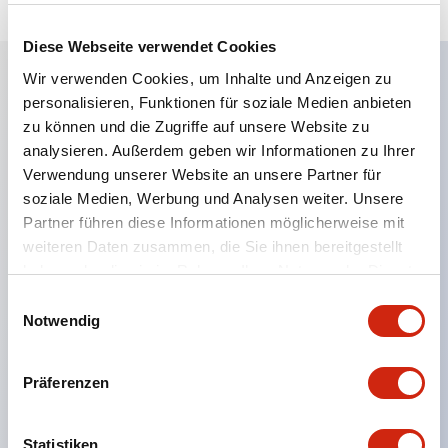
Diese Webseite verwendet Cookies
Wir verwenden Cookies, um Inhalte und Anzeigen zu
personalisieren, Funktionen für soziale Medien anbieten
Hauptmerkmale
zu können und die Zugriffe auf unsere Website zu
analysieren. Außerdem geben wir Informationen zu Ihrer
Eine dichte Montage in Gruppen ist möglich, und
Verwendung unserer Website an unsere Partner für
das An- und Abstecken der Kontakt-Einheit ist
soziale Medien, Werbung und Analysen weiter. Unsere
auch bei der dichten Montage in Gruppen einfach
Partner führen diese Informationen möglicherweise mit
weiteren Daten zusammen, die Sie ihnen bereitgestellt
durchführbar.
haben oder die sie im Rahmen Ihrer Nutzung der Dienste
Getrennte Bauweise mit Bajonettmechanismus für
gesammelt haben.
Einwilligungsauswahl
das An- und Abnehmen des Verriegelungshebels.
Notwendig
Schutzart ist Spritzwassergeschützt, IP65 (IEC
60529). (Der Summer ist geschlossen ausgeführt)
Präferenzen
UL- und CSA-zertifiziert sowie EN-Normen-
konform. (Ausgenommen der Summer)
Statistiken