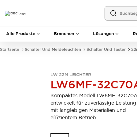
Alle Produkte
Alle Produkte
Branchen
Lösungen
R
Automatisierung
Bedienerschnittstellen
Startseite
Schalter Und Meldeleuchten
Schalter Und Taster
22
Industrie-Ethernet-Geräte
Speicherprogrammierbare Steuerung (SPS)
Entdecken Sie alles
Sensoren
LW 22M LEICHTER
LW6MF-32C70
Automatische Identifizierung
Sensoren/Erfassung
Entdecken Sie alles
Kompaktes Modell LW6MF-32C70A
Industriekomponenten
entwickelt für zuverlässige Leistung
LED-Meldeleuchten
Leitungsschutzgeräte
mit langlebigen Materialien und
Relais und Zeitrelais
Stromversorgungen
effizientem Betrieb.
Verbindungsgeräte
Entdecken Sie alles
Mobilitätslösungen
Motorunterstützung