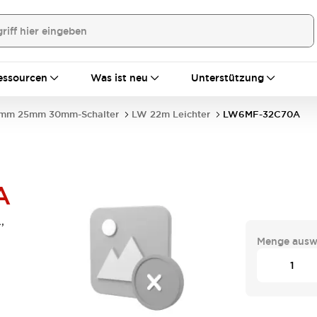
essourcen
Was ist neu
Unterstützung
mm 25mm 30mm-Schalter
LW 22m Leichter
LW6MF-32C70A
A
,
Menge ausw