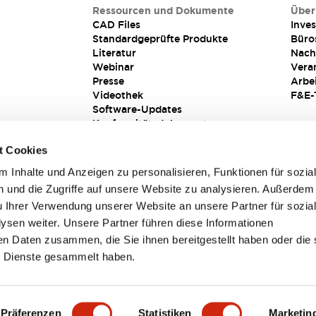
Ressourcen und Dokumente
Über
CAD Files
Inves
Standardgeprüfte Produkte
Büro
Literatur
Nach
Webinar
Vera
Presse
Arbe
Videothek
F&E-
Software-Updates
Konformitätsdokumente
Schwachstellenberichte
t Cookies
Sicherheitslösung
 Inhalte und Anzeigen zu personalisieren, Funktionen für sozia
 und die Zugriffe auf unsere Website zu analysieren. Außerdem
u Ihrer Verwendung unserer Website an unsere Partner für sozia
sen weiter. Unsere Partner führen diese Informationen
en Daten zusammen, die Sie ihnen bereitgestellt haben oder die 
 Dienste gesammelt haben.
sbedingungen
Präferenzen
Statistiken
Marketin