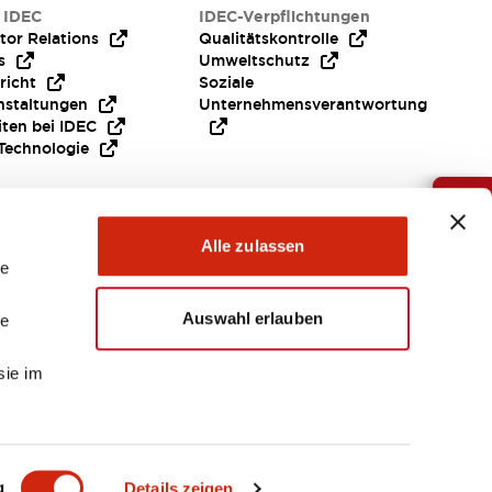
 IDEC
IDEC-Verpflichtungen
tor Relations
Qualitätskontrolle
s
Umweltschutz
richt
Soziale
nstaltungen
Unternehmensverantwortung
iten bei IDEC
Technologie
Brauche Hilfe ?
Alle zulassen
le
Auswahl erlauben
le
sie im
EMEA
g
Details zeigen