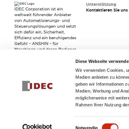
RFID-Authentifizierung
Unterstützung
Sicherheitslösungen
IDEC Corporation ist ein
Kontaktieren Sie uns
IDEC-Sicherheitskonzept
weltweit führender Anbieter
von Automatisierungs- und
Kollaborative Sicherheit (Sicherheit 2.0)
Steuerungslösungen und setzt
Sicherheitsrelevante Gesetze und Normen
sich dafür ein, Sicherheit,
Sicherheitsausrüstung-Kurs
Effizienz und ein beruhigendes
Entdecken Sie alles
Gefühl – ANSHIN – für
Entdecken Sie alles
Maschinen und deren Bediener
zu verbessern.
Ressourcen
Diese Webseite verwende
CAD Files
Standardgeprüfte Produkte
Wir verwenden Cookies, um
Abonnieren Sie unseren Newsletter!
Literatur
Webinar
Presse
Medien anbieten zu können
Videothek
geben wir Informationen z
Registrieren
Software-Updates
Medien, Werbung und Analy
Konformitätsdokumente
möglicherweise mit weiter
Schwachstellenberichte
Rahmen Ihrer Nutzung der
Auswahlwerkzeuge
© 2026 IDEC Corporation
Datenschutzrichtlinie
Geschäft
Was ist neu
Einwilligungsauswahl
Blog
Notwendig