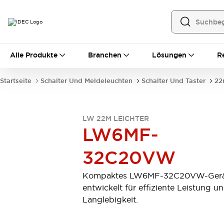
Alle Produkte
Alle Produkte
Branchen
Lösungen
R
Automatisierung
Bedienerschnittstellen
Startseite
Schalter Und Meldeleuchten
Schalter Und Taster
22
Industrie-Ethernet-Geräte
Speicherprogrammierbare Steuerung (SPS)
Entdecken Sie alles
LW 22M LEICHTER
Sensoren
LW6MF-
Automatische Identifizierung
Sensoren/Erfassung
Entdecken Sie alles
32C20VW
Industriekomponenten
LED-Meldeleuchten
Leitungsschutzgeräte
Kompaktes LW6MF-32C20VW-Gerä
Relais und Zeitrelais
Stromversorgungen
entwickelt für effiziente Leistung u
Verbindungsgeräte
Entdecken Sie alles
Langlebigkeit.
Mobilitätslösungen
Motorunterstützung