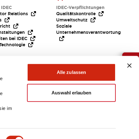
 IDEC
IDEC-Verpflichtungen
tor Relations
Qualitätskontrolle
s
Umweltschutz
richt
Soziale
nstaltungen
Unternehmensverantwortung
iten bei IDEC
Technologie
Brauche Hilfe ?
Alle zulassen
le
Auswahl erlauben
le
sie im
EMEA