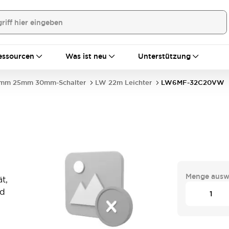
essourcen
Was ist neu
Unterstützung
mm 25mm 30mm-Schalter
LW 22m Leichter
LW6MF-32C20VW
Menge ausw
t,
nd