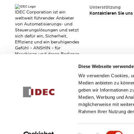
RFID-Authentifizierung
Unterstützung
Sicherheitslösungen
IDEC Corporation ist ein
Kontaktieren Sie uns
IDEC-Sicherheitskonzept
weltweit führender Anbieter
Kollaborative Sicherheit (Sicherheit 2.0)
von Automatisierungs- und
Sicherheitsrelevante Gesetze und Normen
Steuerungslösungen und setzt
sich dafür ein, Sicherheit,
Sicherheitsausrüstung-Kurs
Effizienz und ein beruhigendes
Entdecken Sie alles
Gefühl – ANSHIN – für
Entdecken Sie alles
Maschinen und deren Bediener
Ressourcen
zu verbessern.
CAD Files
Diese Webseite verwende
Standardgeprüfte Produkte
Wir verwenden Cookies, um
Abonnieren Sie unseren Newsletter!
Literatur
Webinar
Presse
Medien anbieten zu können
Videothek
geben wir Informationen z
Registrieren
Software-Updates
Medien, Werbung und Analy
Konformitätsdokumente
möglicherweise mit weiter
Schwachstellenberichte
Rahmen Ihrer Nutzung der
Auswahlwerkzeuge
Was ist neu
© 2026 IDEC Corporation
Datenschutzrichtlinie
Geschäft
Blog
Einwilligungsauswahl