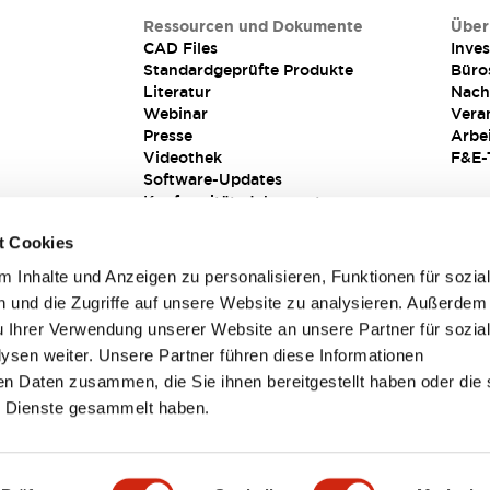
Ressourcen und Dokumente
Über
CAD Files
Inves
Standardgeprüfte Produkte
Büro
Literatur
Nach
Webinar
Vera
Presse
Arbe
Videothek
F&E-
Software-Updates
Konformitätsdokumente
Schwachstellenberichte
t Cookies
Sicherheitslösung
 Inhalte und Anzeigen zu personalisieren, Funktionen für sozia
 und die Zugriffe auf unsere Website zu analysieren. Außerdem
u Ihrer Verwendung unserer Website an unsere Partner für sozia
sen weiter. Unsere Partner führen diese Informationen
en Daten zusammen, die Sie ihnen bereitgestellt haben oder die 
 Dienste gesammelt haben.
sbedingungen