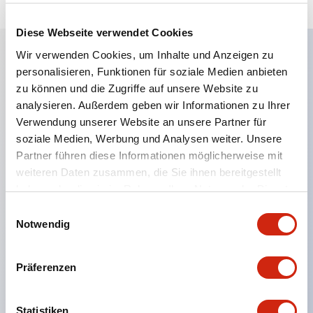
Diese Webseite verwendet Cookies
Wir verwenden Cookies, um Inhalte und Anzeigen zu
personalisieren, Funktionen für soziale Medien anbieten
Hauptmerkmale
zu können und die Zugriffe auf unsere Website zu
analysieren. Außerdem geben wir Informationen zu Ihrer
Eine dichte Montage in Gruppen ist möglich, und
Verwendung unserer Website an unsere Partner für
das An- und Abstecken der Kontakt-Einheit ist
soziale Medien, Werbung und Analysen weiter. Unsere
auch bei der dichten Montage in Gruppen einfach
Partner führen diese Informationen möglicherweise mit
weiteren Daten zusammen, die Sie ihnen bereitgestellt
durchführbar.
haben oder die sie im Rahmen Ihrer Nutzung der Dienste
Getrennte Bauweise mit Bajonettmechanismus für
gesammelt haben.
Einwilligungsauswahl
das An- und Abnehmen des Verriegelungshebels.
Notwendig
Schutzart ist Spritzwassergeschützt, IP65 (IEC
60529). (Der Summer ist geschlossen ausgeführt)
Präferenzen
UL- und CSA-zertifiziert sowie EN-Normen-
konform. (Ausgenommen der Summer)
Statistiken