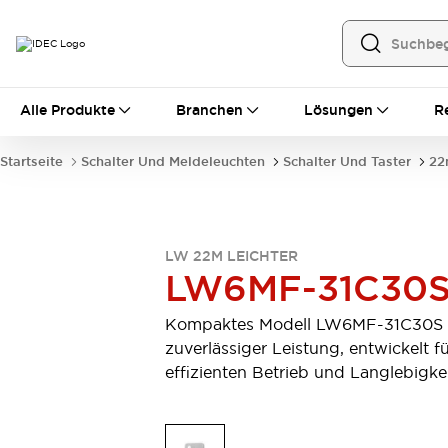
Alle Produkte
Alle Produkte
Branchen
Lösungen
R
Automatisierung
Bedienerschnittstellen
Startseite
Schalter Und Meldeleuchten
Schalter Und Taster
22
Industrie-Ethernet-Geräte
Speicherprogrammierbare Steuerung (SPS)
Entdecken Sie alles
Sensoren
LW 22M LEICHTER
Automatische Identifizierung
LW6MF-31C30
Sensoren/Erfassung
Entdecken Sie alles
Industriekomponenten
Kompaktes Modell LW6MF-31C30S 
LED-Meldeleuchten
Leitungsschutzgeräte
zuverlässiger Leistung, entwickelt f
Relais und Zeitrelais
Stromversorgungen
effizienten Betrieb und Langlebigkei
Verbindungsgeräte
Entdecken Sie alles
Mobilitätslösungen
Motorunterstützung