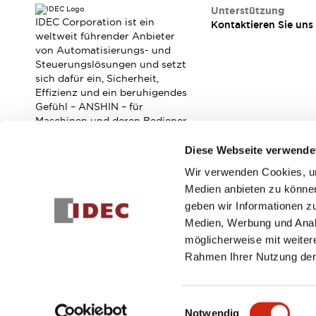
RFID-Authentifizierung
Unterstützung
Sicherheitslösungen
IDEC Corporation ist ein
Kontaktieren Sie uns
IDEC-Sicherheitskonzept
weltweit führender Anbieter
von Automatisierungs- und
Kollaborative Sicherheit (Sicherheit 2.0)
Steuerungslösungen und setzt
Sicherheitsrelevante Gesetze und Normen
sich dafür ein, Sicherheit,
Sicherheitsausrüstung-Kurs
Effizienz und ein beruhigendes
Entdecken Sie alles
Gefühl – ANSHIN – für
Entdecken Sie alles
Maschinen und deren Bediener
zu verbessern.
Ressourcen
Diese Webseite verwende
CAD Files
Standardgeprüfte Produkte
Wir verwenden Cookies, um
Abonnieren Sie unseren Newsletter!
Literatur
Webinar
Presse
Medien anbieten zu können
Videothek
geben wir Informationen z
Registrieren
Software-Updates
Medien, Werbung und Analy
Konformitätsdokumente
möglicherweise mit weiter
Schwachstellenberichte
Rahmen Ihrer Nutzung der
Auswahlwerkzeuge
© 2026 IDEC Corporation
Datenschutzrichtlinie
Geschäft
Was ist neu
Einwilligungsauswahl
Blog
Notwendig