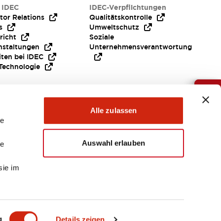
 IDEC
IDEC-Verpflichtungen
tor Relations
Qualitätskontrolle
s
Umweltschutz
richt
Soziale
nstaltungen
Unternehmensverantwortung
iten bei IDEC
Technologie
Brauche Hilfe ?
Alle zulassen
le
Auswahl erlauben
le
sie im
EMEA
g
Details zeigen