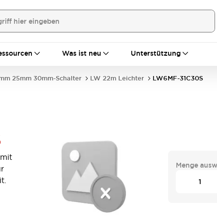
essourcen
Was ist neu
Unterstützung
mm 25mm 30mm-Schalter
LW 22m Leichter
LW6MF-31C30S
S
mit
Menge ausw
ür
t.