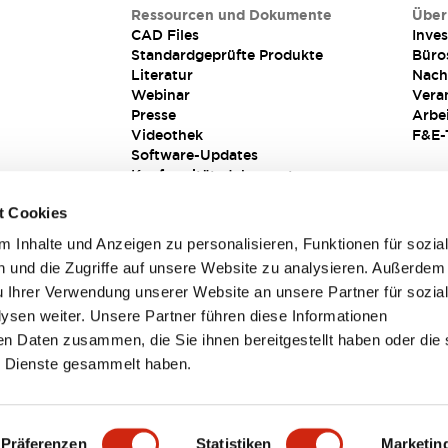
Ressourcen und Dokumente
Über
CAD Files
Inves
Standardgeprüfte Produkte
Büro
Literatur
Nach
Webinar
Vera
Presse
Arbe
Videothek
F&E-
Software-Updates
Konformitätsdokumente
Schwachstellenberichte
t Cookies
Sicherheitslösung
 Inhalte und Anzeigen zu personalisieren, Funktionen für sozia
 und die Zugriffe auf unsere Website zu analysieren. Außerdem
u Ihrer Verwendung unserer Website an unsere Partner für sozia
sen weiter. Unsere Partner führen diese Informationen
en Daten zusammen, die Sie ihnen bereitgestellt haben oder die 
 Dienste gesammelt haben.
sbedingungen
Präferenzen
Statistiken
Marketin