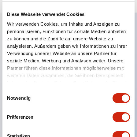
Diese Webseite verwendet Cookies
Wir verwenden Cookies, um Inhalte und Anzeigen zu
personalisieren, Funktionen für soziale Medien anbieten
Hauptmerkmale
zu können und die Zugriffe auf unsere Website zu
analysieren. Außerdem geben wir Informationen zu Ihrer
Eine dichte Montage in Gruppen ist möglich, und
Verwendung unserer Website an unsere Partner für
das An- und Abstecken der Kontakt-Einheit ist
soziale Medien, Werbung und Analysen weiter. Unsere
auch bei der dichten Montage in Gruppen einfach
Partner führen diese Informationen möglicherweise mit
weiteren Daten zusammen, die Sie ihnen bereitgestellt
durchführbar.
haben oder die sie im Rahmen Ihrer Nutzung der Dienste
Getrennte Bauweise mit Bajonettmechanismus für
gesammelt haben.
Einwilligungsauswahl
das An- und Abnehmen des Verriegelungshebels.
Notwendig
Schutzart ist Spritzwassergeschützt, IP65 (IEC
60529). (Der Summer ist geschlossen ausgeführt)
Präferenzen
UL- und CSA-zertifiziert sowie EN-Normen-
konform. (Ausgenommen der Summer)
Statistiken