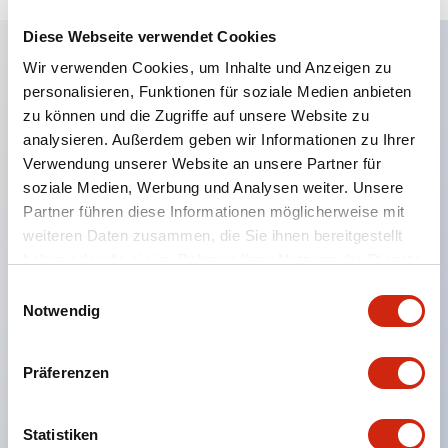
Diese Webseite verwendet Cookies
Wir verwenden Cookies, um Inhalte und Anzeigen zu
Hauptmerkmale
personalisieren, Funktionen für soziale Medien anbieten
zu können und die Zugriffe auf unsere Website zu
analysieren. Außerdem geben wir Informationen zu Ihrer
Eine dichte Montage in Gruppen ist möglich, und
Verwendung unserer Website an unsere Partner für
das An- und Abstecken der Kontakt-Einheit ist
soziale Medien, Werbung und Analysen weiter. Unsere
auch bei der dichten Montage in Gruppen einfach
Partner führen diese Informationen möglicherweise mit
durchführbar.
weiteren Daten zusammen, die Sie ihnen bereitgestellt
haben oder die sie im Rahmen Ihrer Nutzung der Dienste
Getrennte Bauweise mit Bajonettmechanismus für
gesammelt haben.
Einwilligungsauswahl
das An- und Abnehmen des Verriegelungshebels.
Notwendig
Schutzart ist Spritzwassergeschützt, IP65 (IEC
60529). (Der Summer ist geschlossen ausgeführt)
Präferenzen
UL- und CSA-zertifiziert sowie EN-Normen-
konform. (Ausgenommen der Summer)
Statistiken