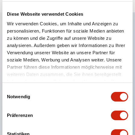
Diese Webseite verwendet Cookies
Wir verwenden Cookies, um Inhalte und Anzeigen zu
personalisieren, Funktionen für soziale Medien anbieten
Hauptmerkmale
zu können und die Zugriffe auf unsere Website zu
analysieren. Außerdem geben wir Informationen zu Ihrer
Eine dichte Montage in Gruppen ist möglich, und
Verwendung unserer Website an unsere Partner für
das An- und Abstecken der Kontakt-Einheit ist
soziale Medien, Werbung und Analysen weiter. Unsere
auch bei der dichten Montage in Gruppen einfach
Partner führen diese Informationen möglicherweise mit
weiteren Daten zusammen, die Sie ihnen bereitgestellt
durchführbar.
haben oder die sie im Rahmen Ihrer Nutzung der Dienste
Getrennte Bauweise mit Bajonettmechanismus für
gesammelt haben.
Einwilligungsauswahl
das An- und Abnehmen des Verriegelungshebels.
Notwendig
Schutzart ist Spritzwassergeschützt, IP65 (IEC
60529). (Der Summer ist geschlossen ausgeführt)
Präferenzen
UL- und CSA-zertifiziert sowie EN-Normen-
konform. (Ausgenommen der Summer)
Statistiken