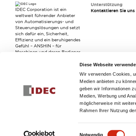
RFID-Authentifizierung
Unterstützung
Sicherheitslösungen
IDEC Corporation ist ein
Kontaktieren Sie uns
IDEC-Sicherheitskonzept
weltweit führender Anbieter
von Automatisierungs- und
Kollaborative Sicherheit (Sicherheit 2.0)
Steuerungslösungen und setzt
Sicherheitsrelevante Gesetze und Normen
sich dafür ein, Sicherheit,
Sicherheitsausrüstung-Kurs
Effizienz und ein beruhigendes
Entdecken Sie alles
Gefühl – ANSHIN – für
Entdecken Sie alles
Maschinen und deren Bediener
zu verbessern.
Ressourcen
Diese Webseite verwende
CAD Files
Standardgeprüfte Produkte
Wir verwenden Cookies, um
Abonnieren Sie unseren Newsletter!
Literatur
Webinar
Presse
Medien anbieten zu können
Videothek
geben wir Informationen z
Registrieren
Software-Updates
Medien, Werbung und Analy
Konformitätsdokumente
möglicherweise mit weiter
Schwachstellenberichte
Rahmen Ihrer Nutzung der
Auswahlwerkzeuge
© 2026 IDEC Corporation
Datenschutzrichtlinie
Geschäft
Was ist neu
Einwilligungsauswahl
Blog
Notwendig