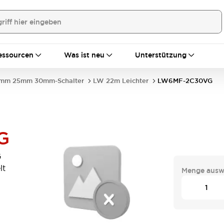
essourcen
Was ist neu
Unterstützung
mm 25mm 30mm-Schalter
LW 22m Leichter
LW6MF-2C30VG
G
G
lt
Menge ausw