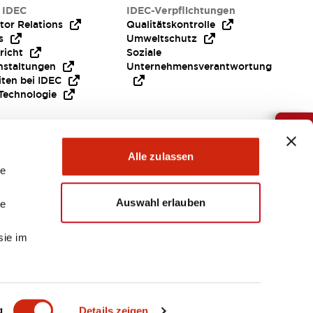
 IDEC
IDEC-Verpflichtungen
tor Relations
Qualitätskontrolle
s
Umweltschutz
richt
Soziale
nstaltungen
Unternehmensverantwortung
iten bei IDEC
Technologie
Brauche Hilfe ?
Alle zulassen
le
Auswahl erlauben
le
sie im
EMEA
g
Details zeigen