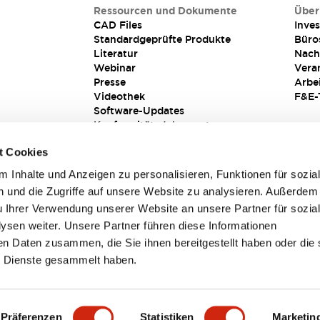
Ressourcen und Dokumente
Über
CAD Files
Inves
Standardgeprüfte Produkte
Büro
Literatur
Nach
Webinar
Vera
Presse
Arbe
Videothek
F&E-
Software-Updates
Konformitätsdokumente
Schwachstellenberichte
t Cookies
Sicherheitslösung
 Inhalte und Anzeigen zu personalisieren, Funktionen für sozia
 und die Zugriffe auf unsere Website zu analysieren. Außerdem
u Ihrer Verwendung unserer Website an unsere Partner für sozia
sen weiter. Unsere Partner führen diese Informationen
en Daten zusammen, die Sie ihnen bereitgestellt haben oder die 
 Dienste gesammelt haben.
sbedingungen
Präferenzen
Statistiken
Marketin