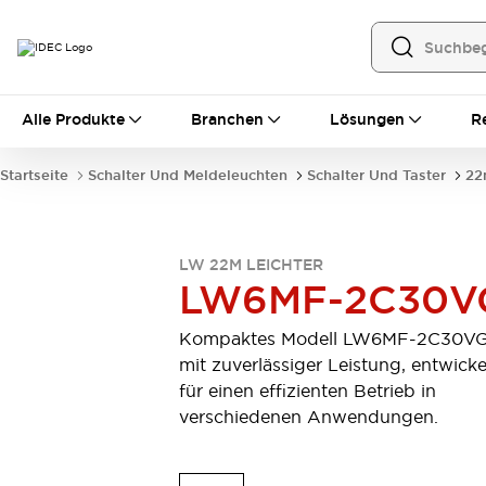
Alle Produkte
Alle Produkte
Branchen
Lösungen
R
Automatisierung
Bedienerschnittstellen
Startseite
Schalter Und Meldeleuchten
Schalter Und Taster
22
Industrie-Ethernet-Geräte
Speicherprogrammierbare Steuerung (SPS)
Entdecken Sie alles
Sensoren
LW 22M LEICHTER
LW6MF-2C30V
Automatische Identifizierung
Sensoren/Erfassung
Entdecken Sie alles
Kompaktes Modell LW6MF-2C30V
Industriekomponenten
mit zuverlässiger Leistung, entwicke
LED-Meldeleuchten
Leitungsschutzgeräte
für einen effizienten Betrieb in
Relais und Zeitrelais
Stromversorgungen
verschiedenen Anwendungen.
Verbindungsgeräte
Entdecken Sie alles
Mobilitätslösungen
Motorunterstützung