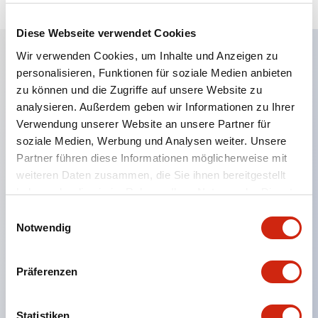
Diese Webseite verwendet Cookies
Wir verwenden Cookies, um Inhalte und Anzeigen zu
personalisieren, Funktionen für soziale Medien anbieten
Hauptmerkmale
zu können und die Zugriffe auf unsere Website zu
analysieren. Außerdem geben wir Informationen zu Ihrer
Eine dichte Montage in Gruppen ist möglich, und
Verwendung unserer Website an unsere Partner für
das An- und Abstecken der Kontakt-Einheit ist
soziale Medien, Werbung und Analysen weiter. Unsere
auch bei der dichten Montage in Gruppen einfach
Partner führen diese Informationen möglicherweise mit
weiteren Daten zusammen, die Sie ihnen bereitgestellt
durchführbar.
haben oder die sie im Rahmen Ihrer Nutzung der Dienste
Getrennte Bauweise mit Bajonettmechanismus für
gesammelt haben.
Einwilligungsauswahl
das An- und Abnehmen des Verriegelungshebels.
Notwendig
Schutzart ist Spritzwassergeschützt, IP65 (IEC
60529). (Der Summer ist geschlossen ausgeführt)
Präferenzen
UL- und CSA-zertifiziert sowie EN-Normen-
konform. (Ausgenommen der Summer)
Statistiken