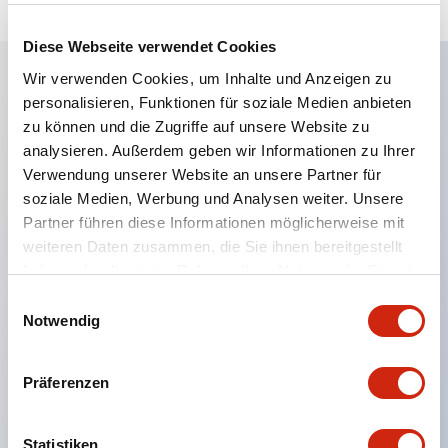
Diese Webseite verwendet Cookies
Wir verwenden Cookies, um Inhalte und Anzeigen zu
personalisieren, Funktionen für soziale Medien anbieten
Hauptmerkmale
zu können und die Zugriffe auf unsere Website zu
analysieren. Außerdem geben wir Informationen zu Ihrer
Eine dichte Montage in Gruppen ist möglich, und
Verwendung unserer Website an unsere Partner für
das An- und Abstecken der Kontakt-Einheit ist
soziale Medien, Werbung und Analysen weiter. Unsere
auch bei der dichten Montage in Gruppen einfach
Partner führen diese Informationen möglicherweise mit
weiteren Daten zusammen, die Sie ihnen bereitgestellt
durchführbar.
haben oder die sie im Rahmen Ihrer Nutzung der Dienste
Getrennte Bauweise mit Bajonettmechanismus für
gesammelt haben.
Einwilligungsauswahl
das An- und Abnehmen des Verriegelungshebels.
Notwendig
Schutzart ist Spritzwassergeschützt, IP65 (IEC
60529). (Der Summer ist geschlossen ausgeführt)
Präferenzen
UL- und CSA-zertifiziert sowie EN-Normen-
konform. (Ausgenommen der Summer)
Statistiken