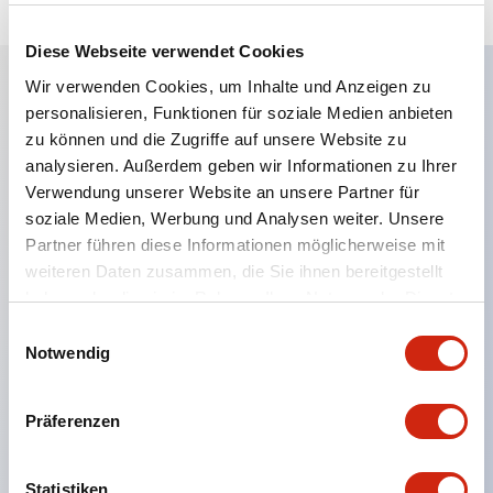
Diese Webseite verwendet Cookies
Wir verwenden Cookies, um Inhalte und Anzeigen zu
personalisieren, Funktionen für soziale Medien anbieten
Hauptmerkmale
zu können und die Zugriffe auf unsere Website zu
analysieren. Außerdem geben wir Informationen zu Ihrer
Eine dichte Montage in Gruppen ist möglich, und
Verwendung unserer Website an unsere Partner für
das An- und Abstecken der Kontakt-Einheit ist
soziale Medien, Werbung und Analysen weiter. Unsere
auch bei der dichten Montage in Gruppen einfach
Partner führen diese Informationen möglicherweise mit
weiteren Daten zusammen, die Sie ihnen bereitgestellt
durchführbar.
haben oder die sie im Rahmen Ihrer Nutzung der Dienste
Getrennte Bauweise mit Bajonettmechanismus für
gesammelt haben.
Einwilligungsauswahl
das An- und Abnehmen des Verriegelungshebels.
Notwendig
Schutzart ist Spritzwassergeschützt, IP65 (IEC
60529). (Der Summer ist geschlossen ausgeführt)
Präferenzen
UL- und CSA-zertifiziert sowie EN-Normen-
konform. (Ausgenommen der Summer)
Statistiken