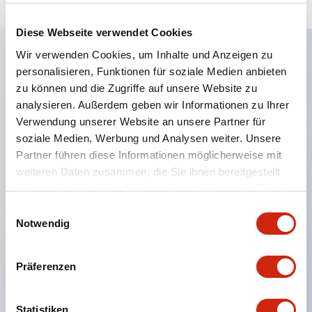
Diese Webseite verwendet Cookies
Wir verwenden Cookies, um Inhalte und Anzeigen zu
personalisieren, Funktionen für soziale Medien anbieten
Hauptmerkmale
zu können und die Zugriffe auf unsere Website zu
analysieren. Außerdem geben wir Informationen zu Ihrer
Eine dichte Montage in Gruppen ist möglich, und
Verwendung unserer Website an unsere Partner für
das An- und Abstecken der Kontakt-Einheit ist
soziale Medien, Werbung und Analysen weiter. Unsere
auch bei der dichten Montage in Gruppen einfach
Partner führen diese Informationen möglicherweise mit
weiteren Daten zusammen, die Sie ihnen bereitgestellt
durchführbar.
haben oder die sie im Rahmen Ihrer Nutzung der Dienste
Getrennte Bauweise mit Bajonettmechanismus für
gesammelt haben.
Einwilligungsauswahl
das An- und Abnehmen des Verriegelungshebels.
Notwendig
Schutzart ist Spritzwassergeschützt, IP65 (IEC
60529). (Der Summer ist geschlossen ausgeführt)
Präferenzen
UL- und CSA-zertifiziert sowie EN-Normen-
konform. (Ausgenommen der Summer)
Statistiken