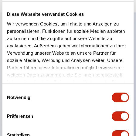
Diese Webseite verwendet Cookies
Wir verwenden Cookies, um Inhalte und Anzeigen zu
personalisieren, Funktionen für soziale Medien anbieten
Hauptmerkmale
zu können und die Zugriffe auf unsere Website zu
analysieren. Außerdem geben wir Informationen zu Ihrer
Eine dichte Montage in Gruppen ist möglich, und
Verwendung unserer Website an unsere Partner für
das An- und Abstecken der Kontakt-Einheit ist
soziale Medien, Werbung und Analysen weiter. Unsere
auch bei der dichten Montage in Gruppen einfach
Partner führen diese Informationen möglicherweise mit
weiteren Daten zusammen, die Sie ihnen bereitgestellt
durchführbar.
haben oder die sie im Rahmen Ihrer Nutzung der Dienste
Getrennte Bauweise mit Bajonettmechanismus für
gesammelt haben.
Einwilligungsauswahl
das An- und Abnehmen des Verriegelungshebels.
Notwendig
Schutzart ist Spritzwassergeschützt, IP65 (IEC
60529). (Der Summer ist geschlossen ausgeführt)
Präferenzen
UL- und CSA-zertifiziert sowie EN-Normen-
konform. (Ausgenommen der Summer)
Statistiken