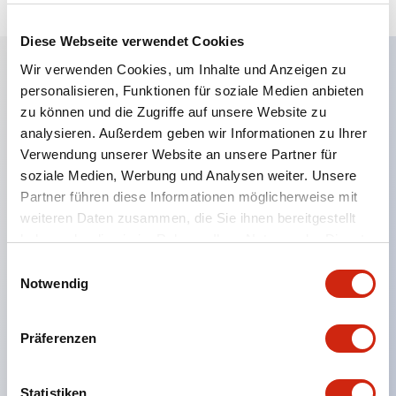
Diese Webseite verwendet Cookies
Wir verwenden Cookies, um Inhalte und Anzeigen zu
personalisieren, Funktionen für soziale Medien anbieten
Hauptmerkmale
zu können und die Zugriffe auf unsere Website zu
analysieren. Außerdem geben wir Informationen zu Ihrer
Eine dichte Montage in Gruppen ist möglich, und
Verwendung unserer Website an unsere Partner für
das An- und Abstecken der Kontakt-Einheit ist
soziale Medien, Werbung und Analysen weiter. Unsere
auch bei der dichten Montage in Gruppen einfach
Partner führen diese Informationen möglicherweise mit
weiteren Daten zusammen, die Sie ihnen bereitgestellt
durchführbar.
haben oder die sie im Rahmen Ihrer Nutzung der Dienste
Getrennte Bauweise mit Bajonettmechanismus für
gesammelt haben.
Einwilligungsauswahl
das An- und Abnehmen des Verriegelungshebels.
Notwendig
Schutzart ist Spritzwassergeschützt, IP65 (IEC
60529). (Der Summer ist geschlossen ausgeführt)
Präferenzen
UL- und CSA-zertifiziert sowie EN-Normen-
konform. (Ausgenommen der Summer)
Statistiken