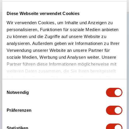
Diese Webseite verwendet Cookies
Wir verwenden Cookies, um Inhalte und Anzeigen zu
personalisieren, Funktionen für soziale Medien anbieten
Hauptmerkmale
zu können und die Zugriffe auf unsere Website zu
analysieren. Außerdem geben wir Informationen zu Ihrer
Eine dichte Montage in Gruppen ist möglich, und
Verwendung unserer Website an unsere Partner für
das An- und Abstecken der Kontakt-Einheit ist
soziale Medien, Werbung und Analysen weiter. Unsere
auch bei der dichten Montage in Gruppen einfach
Partner führen diese Informationen möglicherweise mit
weiteren Daten zusammen, die Sie ihnen bereitgestellt
durchführbar.
haben oder die sie im Rahmen Ihrer Nutzung der Dienste
Getrennte Bauweise mit Bajonettmechanismus für
gesammelt haben.
Einwilligungsauswahl
das An- und Abnehmen des Verriegelungshebels.
Notwendig
Schutzart ist Spritzwassergeschützt, IP65 (IEC
60529). (Der Summer ist geschlossen ausgeführt)
Präferenzen
UL- und CSA-zertifiziert sowie EN-Normen-
konform. (Ausgenommen der Summer)
Statistiken