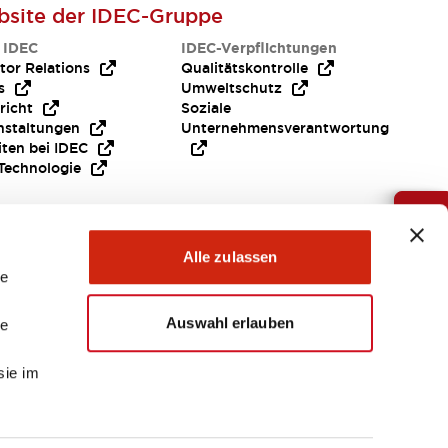
site der IDEC-Gruppe
 IDEC
IDEC-Verpflichtungen
tor Relations
Qualitätskontrolle
s
Umweltschutz
richt
Soziale
nstaltungen
Unternehmensverantwortung
iten bei IDEC
Technologie
Brauche Hilfe ?
Alle zulassen
le
Auswahl erlauben
le
sie im
EMEA