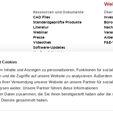
Web
Ressourcen und Dokumente
Über
CAD Files
Inves
Standardgeprüfte Produkte
Büro
Literatur
Nach
Webinar
Vera
Presse
Arbe
Videothek
F&E-
Software-Updates
Konformitätsdokumente
Schwachstellenberichte
t Cookies
Sicherheitslösung
 Inhalte und Anzeigen zu personalisieren, Funktionen für sozia
 und die Zugriffe auf unsere Website zu analysieren. Außerdem
u Ihrer Verwendung unserer Website an unsere Partner für sozia
sen weiter. Unsere Partner führen diese Informationen
en Daten zusammen, die Sie ihnen bereitgestellt haben oder die 
 Dienste gesammelt haben.
sbedingungen