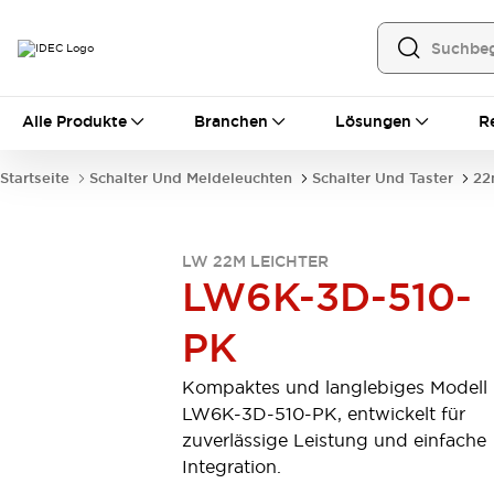
Alle Produkte
Alle Produkte
Branchen
Lösungen
R
Automatisierung
Bedienerschnittstellen
Startseite
Schalter Und Meldeleuchten
Schalter Und Taster
22
Industrie-Ethernet-Geräte
Speicherprogrammierbare Steuerung (SPS)
Entdecken Sie alles
LW 22M LEICHTER
Sensoren
LW6K-3D-510-
Automatische Identifizierung
Sensoren/Erfassung
Entdecken Sie alles
PK
Industriekomponenten
LED-Meldeleuchten
Leitungsschutzgeräte
Kompaktes und langlebiges Modell
Relais und Zeitrelais
Stromversorgungen
LW6K-3D-510-PK, entwickelt für
Verbindungsgeräte
Entdecken Sie alles
zuverlässige Leistung und einfache
Mobilitätslösungen
Integration.
Motorunterstützung