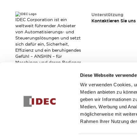
RFID-Authentifizierung
Sicherheitslösungen
Unterstützung
IDEC-Sicherheitskonzept
IDEC Corporation ist ein
Kontaktieren Sie uns
Kollaborative Sicherheit (Sicherheit 2.0)
weltweit führender Anbieter
Sicherheitsrelevante Gesetze und Normen
von Automatisierungs- und
Sicherheitsausrüstung-Kurs
Steuerungslösungen und setzt
sich dafür ein, Sicherheit,
Entdecken Sie alles
Effizienz und ein beruhigendes
Entdecken Sie alles
Gefühl – ANSHIN – für
Ressourcen
Maschinen und deren Bediener
CAD Files
zu verbessern.
Standardgeprüfte Produkte
Diese Webseite verwende
Literatur
Webinar
Presse
Wir verwenden Cookies, um
Abonnieren Sie unseren Newsletter!
Videothek
Medien anbieten zu können
Software-Updates
geben wir Informationen z
Registrieren
Konformitätsdokumente
Medien, Werbung und Analy
Schwachstellenberichte
möglicherweise mit weiter
Auswahlwerkzeuge
Rahmen Ihrer Nutzung der
Was ist neu
Blog
© 2026 IDEC Corporation
Datenschutzrichtlinie
Geschäft