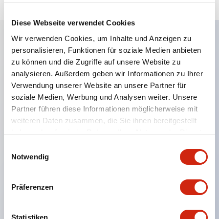
Diese Webseite verwendet Cookies
Wir verwenden Cookies, um Inhalte und Anzeigen zu
personalisieren, Funktionen für soziale Medien anbieten
Hauptmerkmale
zu können und die Zugriffe auf unsere Website zu
analysieren. Außerdem geben wir Informationen zu Ihrer
Eine dichte Montage in Gruppen ist möglich, und
Verwendung unserer Website an unsere Partner für
das An- und Abstecken der Kontakt-Einheit ist
soziale Medien, Werbung und Analysen weiter. Unsere
auch bei der dichten Montage in Gruppen einfach
Partner führen diese Informationen möglicherweise mit
weiteren Daten zusammen, die Sie ihnen bereitgestellt
durchführbar.
haben oder die sie im Rahmen Ihrer Nutzung der Dienste
Getrennte Bauweise mit Bajonettmechanismus für
gesammelt haben.
Einwilligungsauswahl
das An- und Abnehmen des Verriegelungshebels.
Notwendig
Schutzart ist Spritzwassergeschützt, IP65 (IEC
60529). (Der Summer ist geschlossen ausgeführt)
Präferenzen
UL- und CSA-zertifiziert sowie EN-Normen-
konform. (Ausgenommen der Summer)
Statistiken