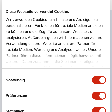
Diese Webseite verwendet Cookies
Wir verwenden Cookies, um Inhalte und Anzeigen zu
personalisieren, Funktionen für soziale Medien anbieten
Hauptmerkmale
zu können und die Zugriffe auf unsere Website zu
analysieren. Außerdem geben wir Informationen zu Ihrer
Eine dichte Montage in Gruppen ist möglich, und
Verwendung unserer Website an unsere Partner für
das An- und Abstecken der Kontakt-Einheit ist
soziale Medien, Werbung und Analysen weiter. Unsere
auch bei der dichten Montage in Gruppen einfach
Partner führen diese Informationen möglicherweise mit
weiteren Daten zusammen, die Sie ihnen bereitgestellt
durchführbar.
haben oder die sie im Rahmen Ihrer Nutzung der Dienste
Getrennte Bauweise mit Bajonettmechanismus für
gesammelt haben.
Einwilligungsauswahl
das An- und Abnehmen des Verriegelungshebels.
Notwendig
Schutzart ist Spritzwassergeschützt, IP65 (IEC
60529). (Der Summer ist geschlossen ausgeführt)
Präferenzen
UL- und CSA-zertifiziert sowie EN-Normen-
konform. (Ausgenommen der Summer)
Statistiken