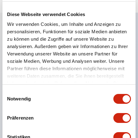
Diese Webseite verwendet Cookies
Wir verwenden Cookies, um Inhalte und Anzeigen zu
personalisieren, Funktionen für soziale Medien anbieten
Hauptmerkmale
zu können und die Zugriffe auf unsere Website zu
analysieren. Außerdem geben wir Informationen zu Ihrer
Eine dichte Montage in Gruppen ist möglich, und
Verwendung unserer Website an unsere Partner für
das An- und Abstecken der Kontakt-Einheit ist
soziale Medien, Werbung und Analysen weiter. Unsere
auch bei der dichten Montage in Gruppen einfach
Partner führen diese Informationen möglicherweise mit
weiteren Daten zusammen, die Sie ihnen bereitgestellt
durchführbar.
haben oder die sie im Rahmen Ihrer Nutzung der Dienste
Getrennte Bauweise mit Bajonettmechanismus für
gesammelt haben.
Einwilligungsauswahl
das An- und Abnehmen des Verriegelungshebels.
Notwendig
Schutzart ist Spritzwassergeschützt, IP65 (IEC
60529). (Der Summer ist geschlossen ausgeführt)
Präferenzen
UL- und CSA-zertifiziert sowie EN-Normen-
konform. (Ausgenommen der Summer)
Statistiken