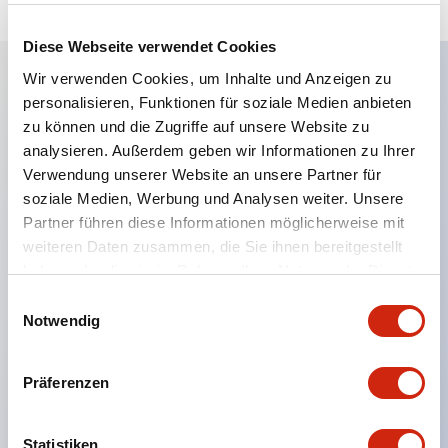
Diese Webseite verwendet Cookies
Wir verwenden Cookies, um Inhalte und Anzeigen zu
personalisieren, Funktionen für soziale Medien anbieten
Hauptmerkmale
zu können und die Zugriffe auf unsere Website zu
analysieren. Außerdem geben wir Informationen zu Ihrer
Eine dichte Montage in Gruppen ist möglich, und
Verwendung unserer Website an unsere Partner für
das An- und Abstecken der Kontakt-Einheit ist
soziale Medien, Werbung und Analysen weiter. Unsere
auch bei der dichten Montage in Gruppen einfach
Partner führen diese Informationen möglicherweise mit
weiteren Daten zusammen, die Sie ihnen bereitgestellt
durchführbar.
haben oder die sie im Rahmen Ihrer Nutzung der Dienste
Getrennte Bauweise mit Bajonettmechanismus für
gesammelt haben.
Einwilligungsauswahl
das An- und Abnehmen des Verriegelungshebels.
Notwendig
Schutzart ist Spritzwassergeschützt, IP65 (IEC
60529). (Der Summer ist geschlossen ausgeführt)
Präferenzen
UL- und CSA-zertifiziert sowie EN-Normen-
konform. (Ausgenommen der Summer)
Statistiken